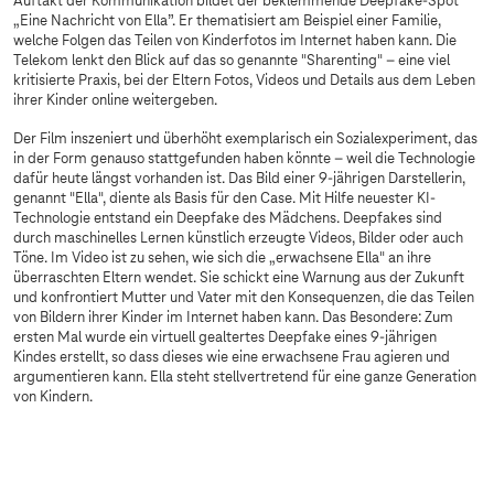
Auftakt der Kommunikation bildet der beklemmende Deepfake-Spot
„Eine Nachricht von Ella”. Er thematisiert am Beispiel einer Familie,
welche Folgen das Teilen von Kinderfotos im Internet haben kann. Die
Telekom lenkt den Blick auf das so genannte "Sharenting" – eine viel
kritisierte Praxis, bei der Eltern Fotos, Videos und Details aus dem Leben
ihrer Kinder online weitergeben.
Der Film inszeniert und überhöht exemplarisch ein Sozialexperiment, das
in der Form genauso stattgefunden haben könnte – weil die Technologie
dafür heute längst vorhanden ist. Das Bild einer 9-jährigen Darstellerin,
genannt "Ella", diente als Basis für den Case. Mit Hilfe neuester KI-
Technologie entstand ein Deepfake des Mädchens. Deepfakes sind
durch maschinelles Lernen künstlich erzeugte Videos, Bilder oder auch
Töne. Im Video ist zu sehen, wie sich die „erwachsene Ella" an ihre
überraschten Eltern wendet. Sie schickt eine Warnung aus der Zukunft
und konfrontiert Mutter und Vater mit den Konsequenzen, die das Teilen
von Bildern ihrer Kinder im Internet haben kann. Das Besondere: Zum
ersten Mal wurde ein virtuell gealtertes Deepfake eines 9-jährigen
Kindes erstellt, so dass dieses wie eine erwachsene Frau agieren und
argumentieren kann. Ella steht stellvertretend für eine ganze Generation
von Kindern.
Sorry, diesen Inhalt dürfen wir aufgrund Ihrer
Cookie-Einstellungen nicht anzeigen.