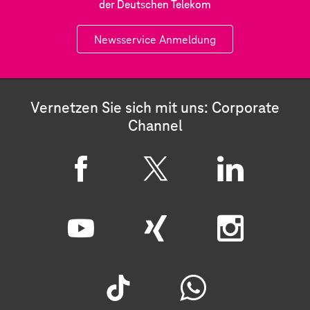
der Deutschen Telekom
Newsservice Anmeldung
Vernetzen Sie sich mit uns: Corporate
Channel
F
X
L
a
i
c
n
Y
X
I
e
k
o
i
n
b
e
u
n
s