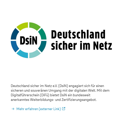
D
e
u
t
s
c
h
l
a
n
d
s
i
c
h
e
r
i
m
Deutschland sicher im Netz e.V. (DsiN) engagiert sich für einen
N
sicheren und souveränen Umgang mit der digitalen Welt. Mit dem
e
Digitalführerschein (DiFü) bietet DsiN ein bundesweit
t
anerkanntes Weiterbildungs- und Zertifizierungsangebot.
z
e
Mehr erfahren (externer Link)
.