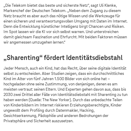
Bitte aktivieren Sie in Ihren
Einstellungen
„Marketing durch Partner“.
„Die Telekom bietet das beste und sicherste Netz", sagt Uli Klenke,
Markenchef der Deutschen Telekom. „Neben dem Zugang zu diesem
Netz braucht es aber auch das nötige Wissen und die Werkzeuge für
einen sicheren und verantwortungsvollen Umgang mit Daten im Internet.
Denn die Entwicklung künstlicher Intelligenz birgt Chancen und Risiken.
Im Spot lassen wir die KI vor sich selbst warnen. Und unterstreichen
damit gleichsam Faszination und Ehrfurcht. Mit beiden Faktoren müssen
wir angemessen umzugehen lernen.“
„Sharenting“ fördert Identitätsdiebstahl
Jeder Mensch, auch ein Kind, hat das Recht, über seine digitale Identität
selbst zu entscheiden. Aber Studien zeigen, dass ein durchschnittliches
Kind im Alter von fünf Jahren 1.500 Bilder von sich online hat –
hochgeladen ohne seine Zustimmung, von denjenigen, denen es am
meisten vertraut: seinen Eltern. Und Experten gehen davon aus, dass bis
2030 zwei Drittel aller Fälle von Identitätsdiebstahl mit Sharenting zu tun
haben werden (Quelle: The New Yorker). Durch das unbedachte Teilen
von Kinderbildern im Internet riskieren Erziehungsberechtigte, Kinder
ungewollt dem Profiling durch Datenmakler, Hacking,
Gesichtserkennung, Pädophilie und anderen Bedrohungen der
Privatsphäre und Sicherheit auszusetzen.