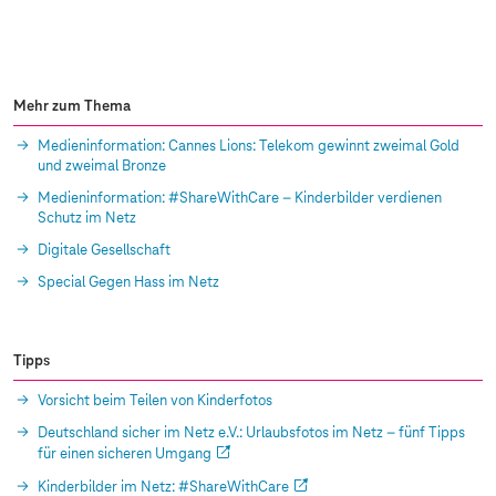
V
.
(
D
s
Mehr zum Thema
i
N
Medieninformation: Cannes Lions: Telekom gewinnt zweimal Gold
)
und zweimal Bronze
Medieninformation: #ShareWithCare – Kinderbilder verdienen
Schutz im Netz
Digitale Gesellschaft
Special Gegen Hass im Netz
Tipps
Vorsicht beim Teilen von Kinderfotos
Deutschland sicher im Netz e.V.: Urlaubsfotos im Netz – fünf Tipps
für einen sicheren Umgang
Kinderbilder im Netz: #ShareWithCare