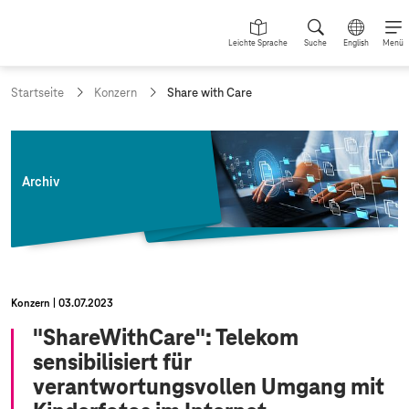
Leichte Sprache
Suche
English
Menü
a
Startseite
Konzern
Share with Care
k
t
u
e
l
Archiv
l
e
S
e
i
t
e
Konzern
03.07.2023
:
"ShareWithCare": Telekom
sensibilisiert für
verantwortungsvollen Umgang mit