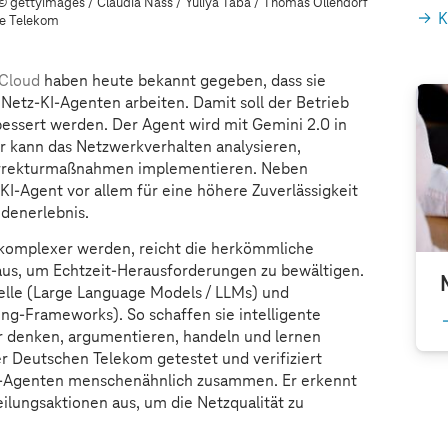
© gettyimages / Claudia Nass / Yuliya Taba / Thomas Ollendorf
K
he Telekom
Cloud
haben heute bekannt gegeben, dass sie
etz-KI-Agenten arbeiten. Damit soll der Betrieb
essert werden. Der Agent wird mit Gemini 2.0 in
Er kann das Netzwerkverhalten analysieren,
rrekturmaßnahmen implementieren. Neben
KI-Agent vor allem für eine höhere Zuverlässigkeit
denerlebnis.
omplexer werden, reicht die herkömmliche
aus, um Echtzeit-Herausforderungen zu bewältigen.
lle (Large Language Models / LLMs) und
ng-Frameworks). So schaffen sie intelligente
 denken, argumentieren, handeln und lernen
r Deutschen Telekom getestet und verifiziert
KI-Agenten menschenähnlich zusammen. Er erkennt
ilungsaktionen aus, um die Netzqualität zu