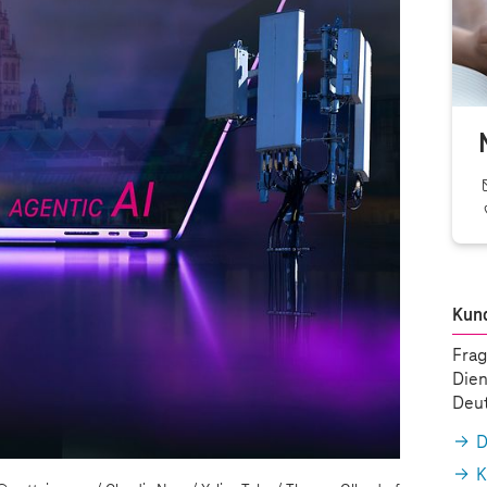
Kun
Frag
Dien
Deut
D
K