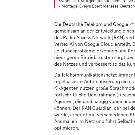
Symbolbild: KI-Agent für autonome Netze
/ Montage: Evelyn Ebert Meneses; Deutsc
Die Deutsche Telekom und Google
gemeinsam an der Entwicklung eines N
des Radio Access Network (RAN) verb
Vertex AI von Google Cloud erstellt. 
Leistungsprobleme erkennen und Ko
niedrigeren Betriebskosten sorgt der 
des Netzes und verbessert so das Kun
Da Telekommunikationsnetze immer k
regelbasierte Automatisierung nicht 
KI-Agenten nutzen große Sprachmode
fortschrittliche Denkrahmen (Reasoni
Agenten, die unabhängig voneinander
können. Der RAN Guardian, der bei de
wurde, arbeitet mit verschiedenen 
Anomalien im Netz und führt Selbsthe
optimieren.