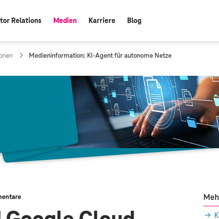
tor Relations
Medien
Karriere
Blog
aktiv:
a
onen
Medieninformation: KI-Agent für autonome Netze
k
t
u
e
l
l
e
S
e
i
t
e
:
Meh
entare
K