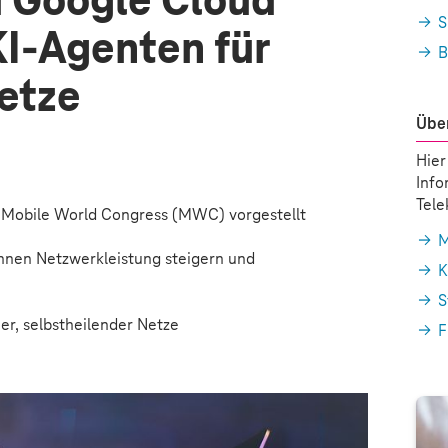
 Google Cloud
S
KI-Agenten für
B
etze
Über
Hier
Info
Tel
 Mobile World Congress (MWC) vorgestellt
M
nnen Netzwerkleistung steigern und
K
S
er, selbstheilender Netze
F