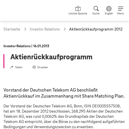
Leichte Sprache
Suche
English
Menü
a
Startseite
Investor Relations
Aktienrückkaufprogramm 2012
k
t
u
Investor Relations
16.01.2013
e
l
Aktienrückkaufprogramm
l
e
Teilen
Drucken
S
e
i
t
Vorstand der Deutschen Telekom AG beschließt
e
Aktienrückkauf im Zusammenhang mit Share Matching Plan.
:
Der Vorstand der Deutschen Telekom AG, Bonn, ISIN DE0005557508,
hat am 18. Dezember 2012 beschlossen, 268.295 Aktien der Deutschen
Telekom AG, was rund 0,0062% des Grundkapitals der Deutschen
Telekom AG entspricht, über die Börse zu den nachfolgend aufgeführten
Bedingungen und Verwendungszwecken zu erwerben.