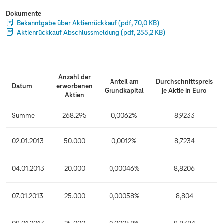
Dokumente
Bekanntgabe über Aktienrückkauf
(pdf, 70,0 KB)
Aktienrückkauf Abschlussmeldung
(pdf, 255,2 KB)
Anzahl der
Anteil am
Durchschnittspreis
Datum
erworbenen
Grundkapital
je Aktie in Euro
Aktien
Summe
268.295
0,0062%
8,9233
02.01.2013
50.000
0,0012%
8,7234
04.01.2013
20.000
0,00046%
8,8206
07.01.2013
25.000
0,00058%
8,804