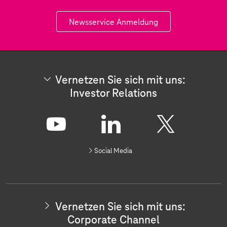
Newsservice Anmeldung
Vernetzen Sie sich mit uns:
Investor Relations
V
e
r
Y
L
X
n
Social Media
e
o
i
t
z
u
n
e
n
t
k
S
Vernetzen Sie sich mit uns:
i
u
e
Corporate Channel
e