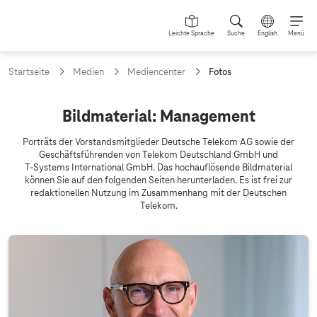
Leichte Sprache
Suche
English
Menü
a
Startseite
Medien
Mediencenter
Fotos
k
t
u
F
Bildmaterial: Management
e
o
l
Porträts der Vorstandsmitglieder Deutsche Telekom AG sowie der
l
t
Geschäftsführenden von Telekom Deutschland GmbH und
e
T-Systems
International GmbH. Das hochauflösende Bildmaterial
o
S
können Sie auf den folgenden Seiten herunterladen. Es ist frei zur
e
s
redaktionellen Nutzung im Zusammenhang mit der Deutschen
i
Telekom.
t
e
: