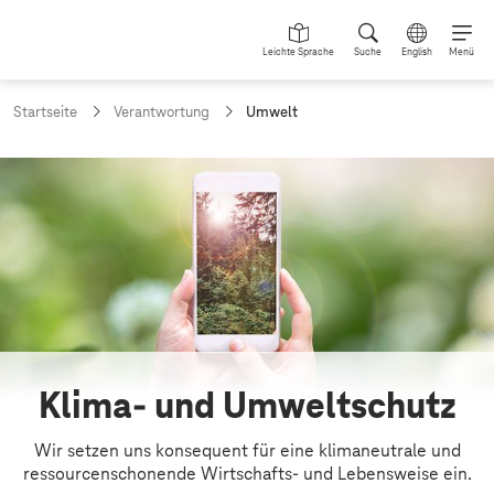
Leichte Sprache
Suche
English
Menü
a
Startseite
Verantwortung
Umwelt
k
t
u
U
e
m
l
l
w
e
e
S
e
l
i
t
t
e
:
Klima- und Umweltschutz
Wir setzen uns konsequent für eine klimaneutrale und
ressourcenschonende Wirtschafts- und Lebensweise ein.