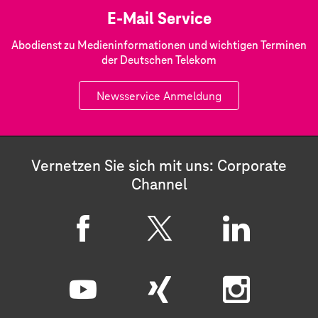
E-Mail Service
Abodienst zu Medieninformationen und wichtigen Terminen
der Deutschen Telekom
Newsservice Anmeldung
Vernetzen Sie sich mit uns: Corporate
Channel
F
X
L
a
i
c
n
Y
X
I