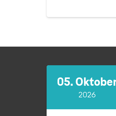
nd Tagesordnung
05. Oktobe
2026