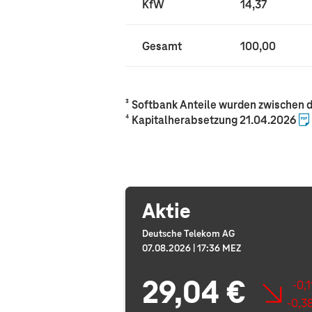
KfW
14,37
Gesamt
100,00
³
Softbank Anteile wurden zwischen 
⁴
Kapitalherabsetzung 21.04.2026
Aktie
Deutsche Telekom AG
07.08.2026 | 17:36 MEZ
29,04 €
-0,1
-0,3