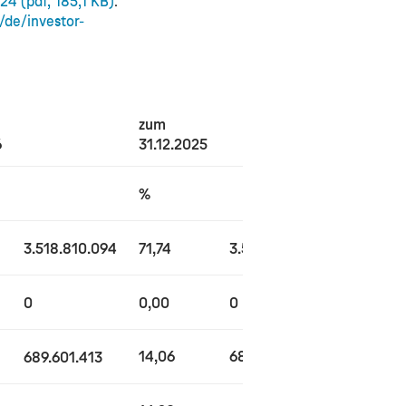
.24
(pdf, 185,1 KB)
.
/de/investor-
zum
zum
6
31.12.2025
30.09.20
%
%
3.518.810.094
71,74
3.518.810.094
71,74
0,43
0
0,00
0
14,06
689.601.413
14,06
689.601.413