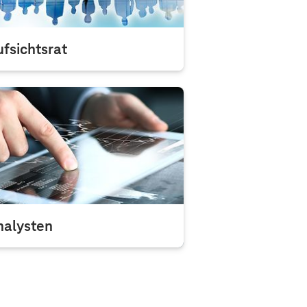
fsichtsrat
er finden Sie die Mitglieder des
fsichtsrats der Deutschen
lekom AG.
nalysten
e Deutsche Telekom AG wird von
hlreichen deutschen und
ternationalen Finanzanalysten
obachtet und analysiert