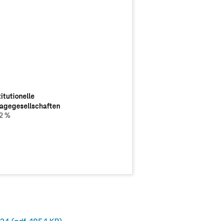
titutionelle
titutionelle
agegesellschaften
agegesellschaften
2 %
2 %