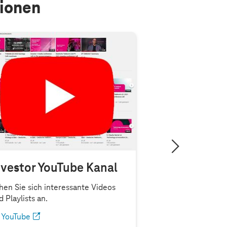
tionen
overage).
nvestor YouTube Kanal
hen Sie sich interessante Videos
d Playlists an.
YouTube