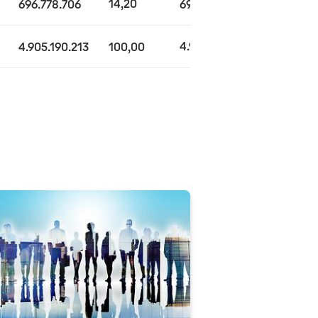
14,20
14,20
696.778.706
696.778.706
4.905.190.213
4.905.190.213
100,00
100,00