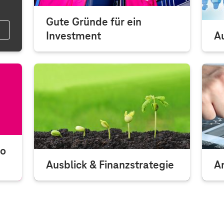
Gute Gründe für ein
Investment
Au
Eine attraktive Dividende,
Hi
Wettbewerbsfähigkeit des Konzerns
Au
und starke Marktpositionen sind nur
Te
einige der Gründe für ein
Investment in...
io
Ausblick & Finanzstrategie
A
ion
Hier finden Sie alle Informationen zu
Di
unserer Finanzstrategie und den
za
Ausblick für das kommende Jahr.
in
be