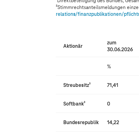
¹Direktbeteiligung des Bundes; Gesa
²Stimmrechtsanteilsmeldungen einzeln
relations/finanzpublikationen/pflic
zum
Aktionär
30.06.2026
%
Streubesitz
³
71,41
Softbank
³
0
Bundesrepublik
14,22