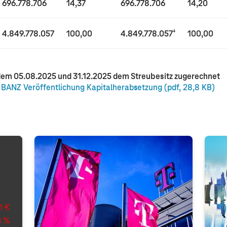
696.778.706
14,37
696.778.706
14,20
4.849.778.057
100,00
4.849.778.057
⁴
100,00
dem 05.08.2025 und 31.12.2025 dem Streubesitz zugerechnet
BANZ Veröffentlichung Kapitalherabsetzung
(pdf, 28,8 KB)
1 €
8 %