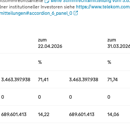
mtstimmrechtsanteile
siehe Stimmrechtsmitteilung vom 5.6
er institutioneller Investoren siehe
https://
www.telekom.com
htmitteilungen#accordion_6_panel_0
zum
zum
22.04.2026
31.03.202
%
%
3.463.397.938
71,41
3.463.397.938
71,74
0
0
0
0
689.601.413
14,22
689.601.413
14,06