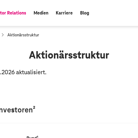
tor Relations
Medien
Karriere
Blog
:
a
Aktionärsstruktur
k
t
u
Aktionärsstruktur
e
l
l
2026 aktualisiert.
e
S
e
i
t
e
:
Investoren²