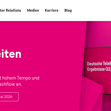
tor Relations
Medien
Karriere
Blog
iten
it hohem Tempo und
ashflow an.
tal 2026