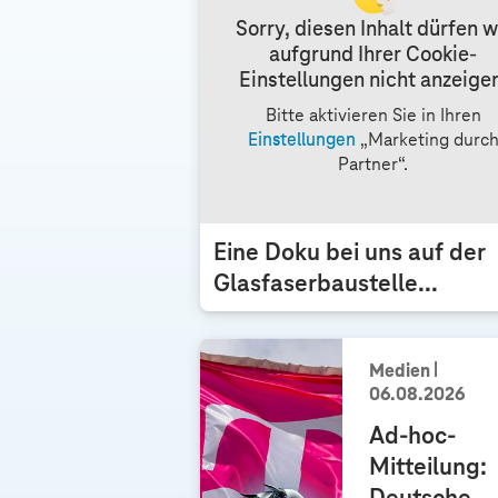
i
i
p
Sorry, diesen Inhalt dürfen w
z
c
c
aufgrund Ihrer Cookie-
h
h
Einstellungen nicht anzeige
t
t
D
Bitte aktivieren Sie in Ihren
i
Einstellungen
„Marketing durc
e
Partner“.
T
e
l
Eine Doku bei uns auf der
e
Glasfaserbaustelle...
k
o
m
Medien
b
06.08.2026
a
u
Ad-hoc-
t
Mitteilung:
d