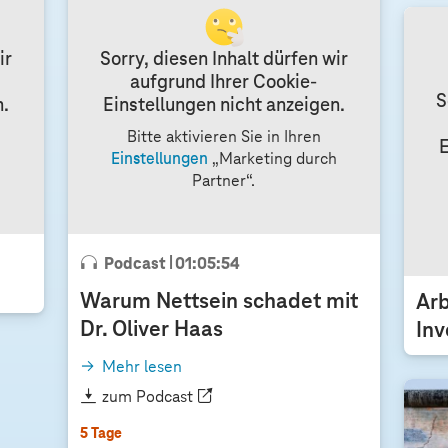
ä
c
ir
Sorry, diesen Inhalt dürfen wir
h
aufgrund Ihrer Cookie-
s
S
n.
Einstellungen nicht anzeigen.
t
Bitte aktivieren Sie in Ihren
w
E
h
Einstellungen
„Marketing durch
e
Partner“.
i
t
e
Podcast
01:05:54
r
m
Warum Nettsein schadet mit
Ar
i
Dr. Oliver Haas
In
t
h
Mehr lesen
o
zum Podcast
h
5 Tage
e