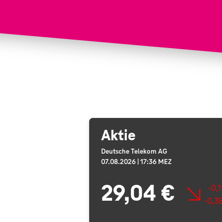
B
e
s
s
S
Aktie
e
Deutsche Telekom AG
r
07.08.2026 | 17:36 MEZ
i
29,04 €
-0,1
-0,3
m