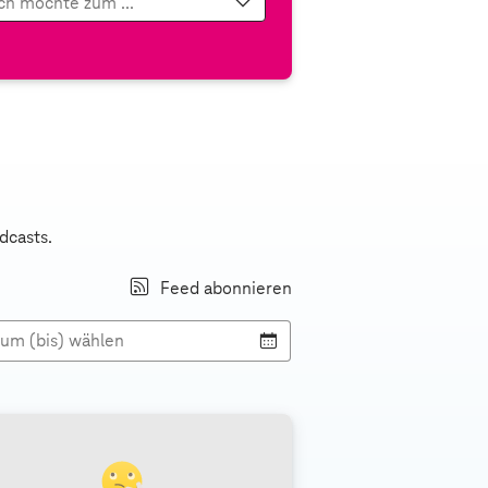
Ich möchte zum ...
dcasts.
Feed abonnieren
aum (bis) wählen