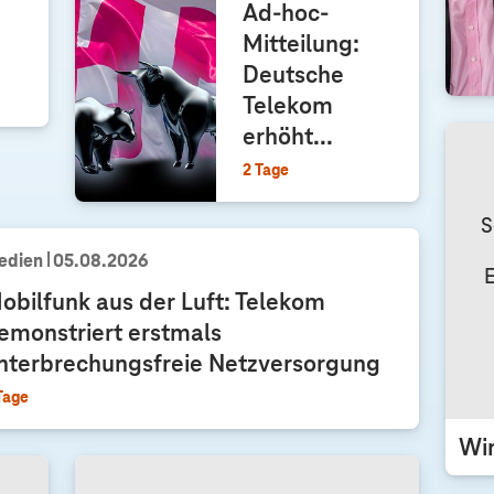
Ad-hoc-
i
Mitteilung:
e
D
Deutsche
e
Telekom
u
erhöht...
t
2 Tage
s
c
S
h
edien
05.08.2026
e
E
T
obilfunk aus der Luft: Telekom
e
emonstriert erstmals
l
nterbrechungsfreie Netzversorgung
e
Tage
k
o
Wir
m
w