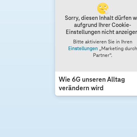
n
d
Sorry, diesen Inhalt dürfen w
.
aufgrund Ihrer Cookie-
D
Einstellungen nicht anzeige
a
Bitte aktivieren Sie in Ihren
z
Einstellungen
„Marketing durc
u
Partner“.
g
e
h
Wie 6G unseren Alltag
ö
verändern wird
r
e
n
M
o
b
i