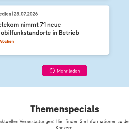
h
r
edien
28.07.2026
e
elekom nimmt 71 neue
s
obilfunkstandorte in Betrieb
p
r
Wochen
o
g
n
o
Mehr laden
s
e
f
ü
r
Themenspecials
d
e
aktuellen Veranstaltungen: Hier finden Sie Informationen zu
Konzern.
n