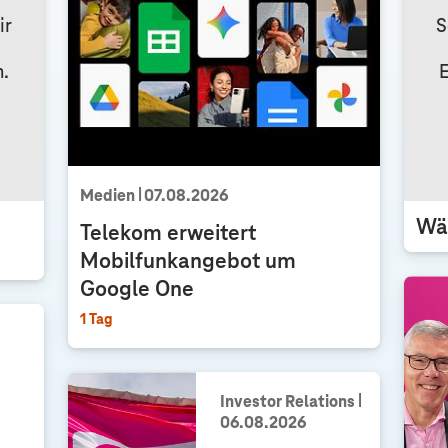
ir
S
Q
n.
E
u
h
a
r
Medien
07.08.2026
Wäh
t
Telekom erweitert
Mobilfunkangebot um
a
Google One
1 Tag
l
Investor Relations
06.08.2026
D