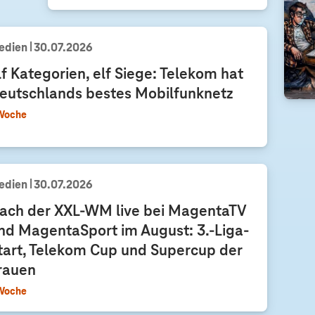
m
T
edien
30.07.2026
e
m
lf Kategorien, elf Siege: Telekom hat
p
eutschlands bestes Mobilfunknetz
o
Woche
u
n
d
h
edien
30.07.2026
e
b
ach der XXL-WM live bei MagentaTV
t
nd MagentaSport im August: 3.-Liga-
d
tart, Telekom Cup und Supercup der
i
rauen
e
Woche
J
a