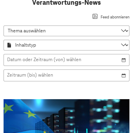
Verantwortungs-News
Feed abonnieren
T
h
e
m
I
a
n
a
h
u
a
s
l
w
Datum oder Zeitraum (von) wählen
t
ä
s
h
t
l
y
e
Zeitraum (bis) wählen
p
n