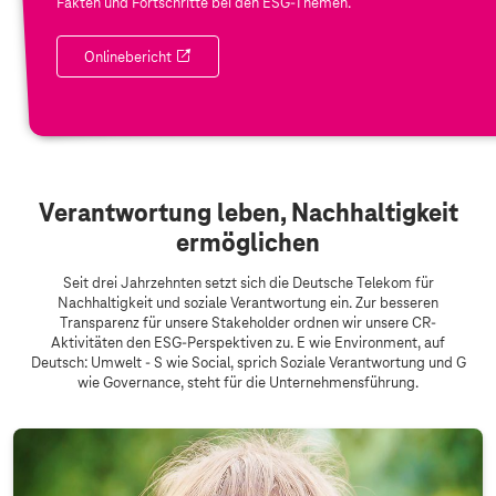
Fakten und Fortschritte bei den ESG-Themen.
Onlinebericht
V
Verantwortung leben, Nachhaltigkeit
e
ermöglichen
r
Seit drei Jahrzehnten setzt sich die Deutsche Telekom für
a
Nachhaltigkeit und soziale Verantwortung ein. Zur besseren
Transparenz für unsere Stakeholder ordnen wir unsere CR-
n
Aktivitäten den ESG-Perspektiven zu. E wie Environment, auf
t
Deutsch: Umwelt - S wie Social, sprich Soziale Verantwortung und G
wie Governance, steht für die Unternehmensführung.
w
o
r
t