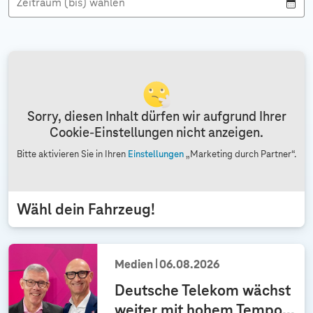
Zeitraum (bis) wählen
p
i
i
c
c
h
h
t
t
Sorry, diesen Inhalt dürfen wir aufgrund Ihrer
Cookie-Einstellungen nicht anzeigen.
Bitte aktivieren Sie in Ihren
Einstellungen
„Marketing durch Partner“.
Wähl dein Fahrzeug!
Medien
06.08.2026
Deutsche Telekom wächst
weiter mit hohem Tempo...