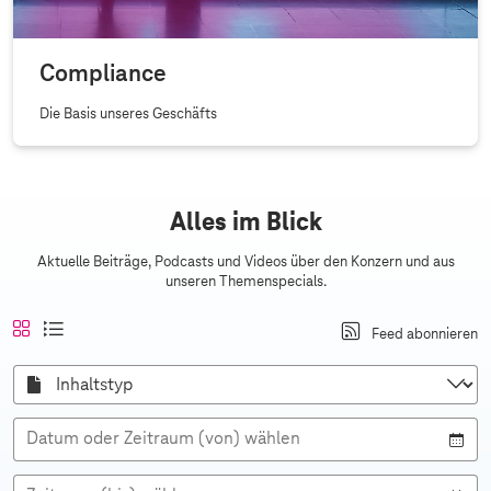
Compliance
Die Basis unseres Geschäfts
Alles im Blick
Aktuelle Beiträge, Podcasts und Videos über den Konzern und aus
unseren Themenspecials.
A
a
K
L
Feed abonnieren
n
k
a
i
s
t
c
s
I
i
i
h
n
t
c
h
v
e
e
a
h
:
l
n
l
Datum oder Zeitraum (von) wählen
t
t
a
a
s
n
n
t
s
s
y