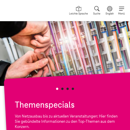
Leichte Sprache
Suche
English
Menü
Themenspecials
Von Netzausbau bis zu aktuellen Veranstaltungen: Hier finden
Sie gebündelte Informationen zu den Top-Themen aus dem
Konzern.