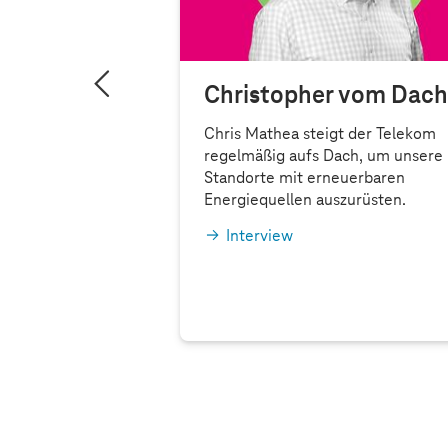
ährt … wird
Christopher vom Dach
Chris Mathea steigt der Telekom
regelmäßig aufs Dach, um unsere
 und Simone
Standorte mit erneuerbaren
Herzensprojekt:
Energiequellen auszurüsten.
was sucht, soll
 tun.
Interview