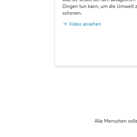
terschaft
Dingen tun kann, um die Umwelt 
schonen.
itsdetektive“
Video ansehen
uche: Wie sieht
4 mit der
?
auf teachtoday.de
Alle Menschen soll