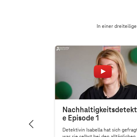
Empfo
In einer dreiteili
Nachhaltigkeitsdetekt
e Episode 1
eitsdetektiv
Detektivin Isabella hat sich gefrag
ßball
was sie selbst bei den alltäglichen