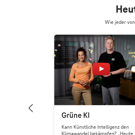
Heut
Wie jeder von
 wir die
Grüne KI
sschen.
Kann Künstliche Intelligenz den
Klimawandel bekämpfen? „Heute