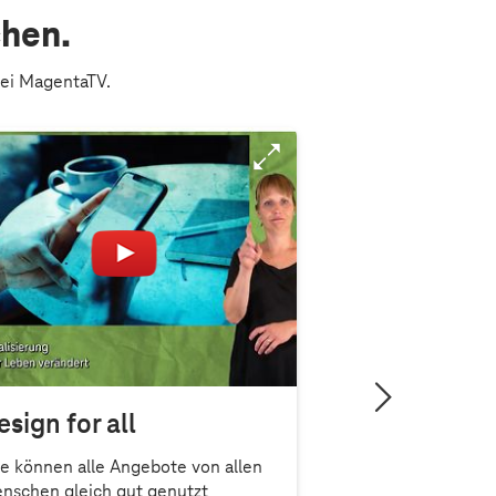
chen.
bei MagentaTV.
esign for all
e können alle Angebote von allen
nschen gleich gut genutzt