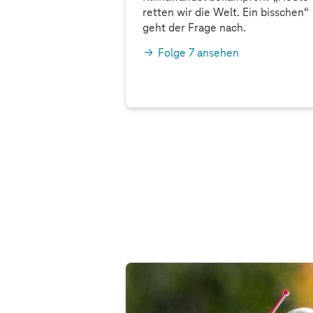
 zum Weltretter
retten wir die Welt. Ein bisschen“
t befasst sich das
geht der Frage nach.
-Magazin bei
Folge 7 ansehen
tion