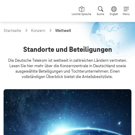
Leichte Sprache
Suche
English
Menü
a
Startseite
Konzern
Weltweit
k
t
u
W
Standorte und Beteiligungen
e
e
l
Die Deutsche Telekom ist weltweit in zahlreichen Ländern vertreten.
l
l
Lesen Sie hier mehr über die Konzernzentrale in Deutschland sowie
e
ausgewählte Beteiligungen und Tochterunternehmen. Einen
t
S
vollständigen Überblick bietet die Anteilsbesitzliste.
e
w
i
e
t
e
i
:
t