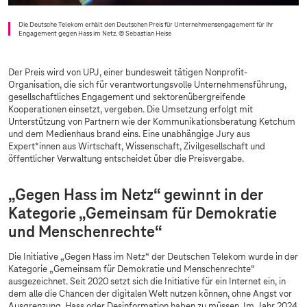
Die Deutsche Telekom erhält den Deutschen Preis für Unternehmensengagement für ihr
Engagement gegen Hass im Netz.
© Sebastian Heise
Der Preis wird von UPJ, einer bundesweit tätigen Nonprofit-
Organisation, die sich für verantwortungsvolle Unternehmensführung,
gesellschaftliches Engagement und sektorenübergreifende
Kooperationen einsetzt, vergeben. Die Umsetzung erfolgt mit
Unterstützung von Partnern wie der Kommunikationsberatung Ketchum
und dem Medienhaus brand eins. Eine unabhängige Jury aus
Expert*innen aus Wirtschaft, Wissenschaft, Zivilgesellschaft und
öffentlicher Verwaltung entscheidet über die Preisvergabe.
„Gegen Hass im Netz“ gewinnt in der
Kategorie „Gemeinsam für Demokratie
und Menschenrechte“
Die Initiative „Gegen Hass im Netz“ der Deutschen Telekom wurde in der
Kategorie „Gemeinsam für Demokratie und Menschenrechte“
ausgezeichnet. Seit 2020 setzt sich die Initiative für ein Internet ein, in
dem alle die Chancen der digitalen Welt nutzen können, ohne Angst vor
Ausgrenzung, Hass oder Desinformation haben zu müssen. Im Jahr 2024