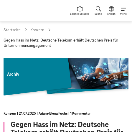
Leichte Sprache
Suche
English
Menü
Startseite
Konzern
a
Gegen Hass im Netz: Deutsche Telekom erhält Deutschen Preis für
k
Unternehmensengagement
t
u
e
l
l
Archiv
e
S
e
i
t
e
:
Konzern
21.07.2025
Ariane Elena Fuchs
1 Kommentar
Gegen Hass im Netz: Deutsche