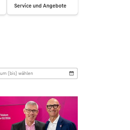
Service und Angebote
Hilfreiche Serviceangebote
für Ruheständler im
Internet.
aum (bis) wählen