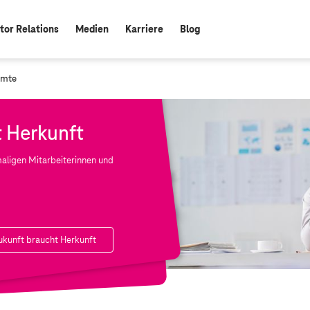
tor Relations
Medien
Karriere
Blog
amte
t Herkunft
maligen Mitarbeiterinnen und
unft braucht Herkunft