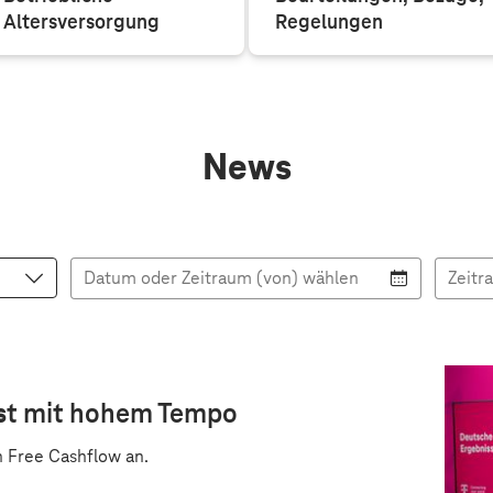
Altersversorgung
Regelungen
Die Telekom bietet ihren
Alle News zu
Beschäftigten eine
Beurteilungen, Bezügen
attraktive betriebliche
und Gesetzesregelungen
Altersversorgung an.
für Beamte auf einen Blick.
News
Datum oder Zeitraum (von) wählen
Zeitr
st mit hohem Tempo
 Free Cashflow an.