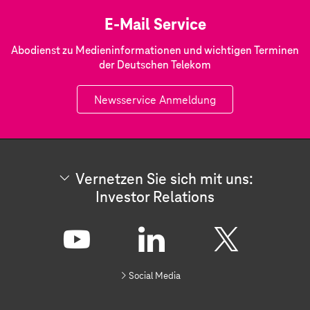
E-Mail Service
Abodienst zu Medieninformationen und wichtigen Terminen
der Deutschen Telekom
Newsservice Anmeldung
Vernetzen Sie sich mit uns:
Investor Relations
V
e
r
Y
L
X
n
Social Media
e
o
i
t
z