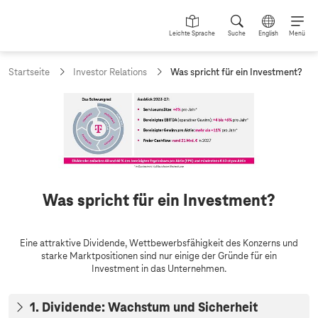
Leichte Sprache
Suche
English
Menü
a
Startseite
Investor Relations
Was spricht für ein Investment?
k
t
u
e
l
l
e
S
e
Was spricht für ein Investment?
i
t
e
:
Eine attraktive Dividende, Wettbewerbsfähigkeit des Konzerns und
starke Marktpositionen sind nur einige der Gründe für ein
Investment in das Unternehmen.
1. Dividende: Wachstum und Sicherheit