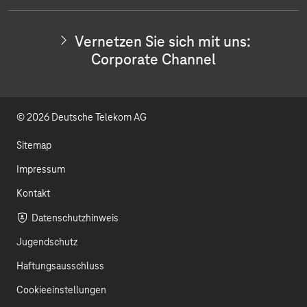
u
n
e
n
t
k
S
Vernetzen Sie sich mit uns:
i
u
e
Corporate Channel
e
s
b
d
i
c
e
I
h
© 2026 Deutsche Telekom AG
m
n
i
t
Sitemap
u
n
Impressum
s
Kontakt
:
I
Datenschutzhinweis
n
v
Jugendschutz
e
s
Haftungsausschluss
t
o
Cookieeinstellungen
r
R