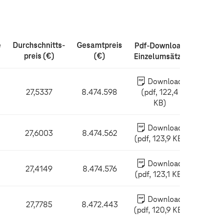
e
Durchschnitts-
Gesamtpreis
Pdf-Download
preis (€)
(€)
Einzelumsätze
Download
27,5337
8.474.598
(pdf, 122,4
KB)
Download
27,6003
8.474.562
(pdf, 123,9 KB)
Download
27,4149
8.474.576
(pdf, 123,1 KB)
Download
27,7785
8.472.443
(pdf, 120,9 KB)