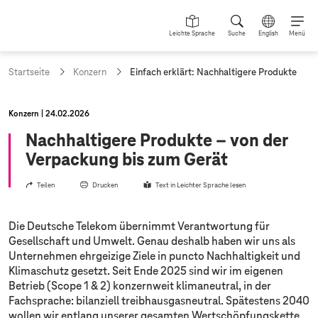
Leichte Sprache
Suche
English
Menü
a
Startseite
Konzern
Einfach erklärt: Nachhaltigere Produkte
k
t
u
Konzern
24.02.2026
e
l
Nachhaltigere Produkte – von der
l
Verpackung bis zum Gerät
e
S
Teilen
Drucken
e
Text in Leichter Sprache lesen
i
t
e
Die Deutsche Telekom übernimmt Verantwortung für
:
Gesellschaft und Umwelt. Genau deshalb haben wir uns als
Unternehmen ehrgeizige Ziele in puncto Nachhaltigkeit und
Klimaschutz gesetzt. Seit Ende 2025 sind wir im eigenen
Betrieb (Scope 1 & 2) konzernweit klimaneutral, in der
Fachsprache: bilanziell treibhausgasneutral. Spätestens 2040
wollen wir entlang unserer gesamten Wertschöpfungskette