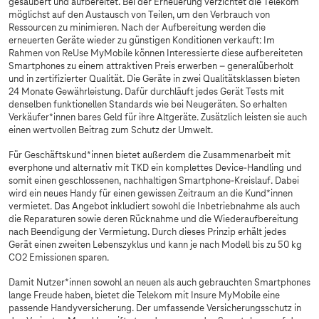
gesäubert und aufbereitet. Bei der Erneuerung verzichtet die Telekom
möglichst auf den Austausch von Teilen, um den Verbrauch von
Ressourcen zu minimieren. Nach der Aufbereitung werden die
erneuerten Geräte wieder zu günstigen Konditionen verkauft: Im
Rahmen von ReUse MyMobile können Interessierte diese aufbereiteten
Smartphones zu einem attraktiven Preis erwerben – generalüberholt
und in zertifizierter Qualität. Die Geräte in zwei Qualitätsklassen bieten
24 Monate Gewährleistung. Dafür durchläuft jedes Gerät Tests mit
denselben funktionellen Standards wie bei Neugeräten. So erhalten
Verkäufer*innen bares Geld für ihre Altgeräte. Zusätzlich leisten sie auch
einen wertvollen Beitrag zum Schutz der Umwelt.
Für Geschäftskund*innen bietet außerdem die Zusammenarbeit mit
everphone und alternativ mit TKD ein komplettes Device-Handling und
somit einen geschlossenen, nachhaltigen Smartphone-Kreislauf. Dabei
wird ein neues Handy für einen gewissen Zeitraum an die Kund*innen
vermietet. Das Angebot inkludiert sowohl die Inbetriebnahme als auch
die Reparaturen sowie deren Rücknahme und die Wiederaufbereitung
nach Beendigung der Vermietung. Durch dieses Prinzip erhält jedes
Gerät einen zweiten Lebenszyklus und kann je nach Modell bis zu 50 kg
CO2 Emissionen sparen.
Damit Nutzer*innen sowohl an neuen als auch gebrauchten Smartphones
lange Freude haben, bietet die Telekom mit Insure MyMobile eine
passende Handyversicherung. Der umfassende Versicherungsschutz in