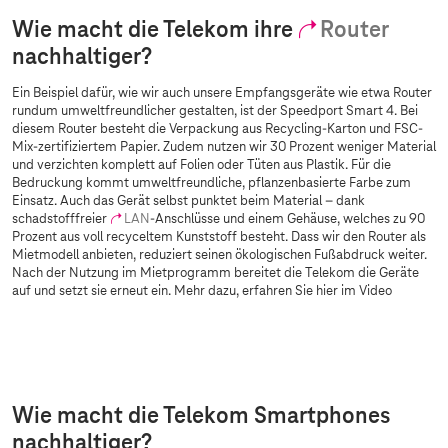
Wie macht die Telekom ihre
Router
nachhaltiger?
Ein Beispiel dafür, wie wir auch unsere Empfangsgeräte wie etwa Router
rundum umweltfreundlicher gestalten, ist der Speedport Smart 4. Bei
diesem Router besteht die Verpackung aus Recycling-Karton und FSC-
Mix-zertifiziertem Papier. Zudem nutzen wir 30 Prozent weniger Material
und verzichten komplett auf Folien oder Tüten aus Plastik. Für die
Bedruckung kommt umweltfreundliche, pflanzenbasierte Farbe zum
Einsatz. Auch das Gerät selbst punktet beim Material – dank
schadstofffreier
LAN
-Anschlüsse und einem Gehäuse, welches zu 90
Prozent aus voll recyceltem Kunststoff besteht. Dass wir den Router als
Mietmodell anbieten, reduziert seinen ökologischen Fußabdruck weiter.
Nach der Nutzung im Mietprogramm bereitet die Telekom die Geräte
auf und setzt sie erneut ein. Mehr dazu, erfahren Sie hier im Video
Sorry, diesen Inhalt dürfen wir aufgrund Ihrer
Cookie-Einstellungen nicht anzeigen.
Bitte aktivieren Sie in Ihren
Einstellungen
„Marketing durch Partner“.
Wie macht die Telekom Smartphones
nachhaltiger?