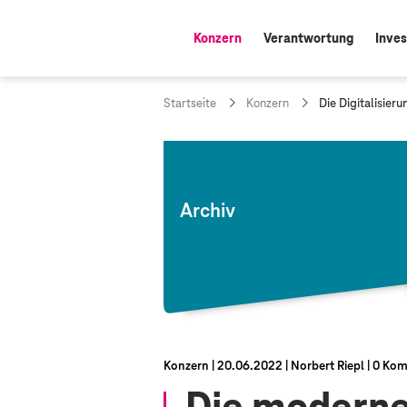
Konzern
Verantwortung
Inves
aktiv:
a
Startseite
Konzern
Die Digitalisier
k
t
u
e
l
l
Archiv
e
S
e
i
t
e
:
Konzern
20.06.2022
Norbert Riepl
0 Kom