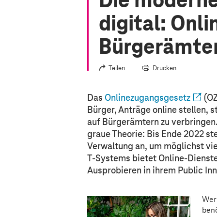
Die moderne
digital: Onl
Bürgerämte
Teilen
Drucken
Das
Onlinezugangsgesetz
(OZ
Bürger, Anträge online stellen,
auf Bürgerämtern zu verbringen.
graue Theorie: Bis Ende 2022 st
Verwaltung an, um möglichst vie
T-Systems
bietet Online-Dienst
Ausprobieren in ihrem Public In
Wer 
benö