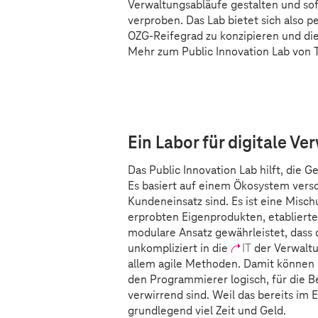
Verwaltungsabläufe gestalten und sofo
verproben. Das Lab bietet sich also p
OZG-Reifegrad zu konzipieren und di
Mehr zum Public Innovation Lab von
Sorry, diesen Inhalt dürfen wi
Bitte aktivieren Sie in Ihre
Ein Labor für digitale V
Das Public Innovation Lab hilft, die 
Es basiert auf einem Ökosystem vers
Kundeneinsatz sind. Es ist eine Mis
erprobten Eigenprodukten, etabliert
modulare Ansatz gewährleistet, dass
unkompliziert in die
IT
der Verwaltu
allem agile Methoden. Damit können 
den Programmierer logisch, für die 
verwirrend sind. Weil das bereits im
grundlegend viel Zeit und Geld.