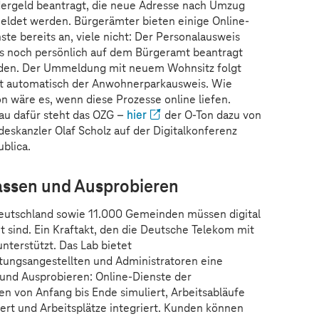
ergeld beantragt, die neue Adresse nach Umzug
ldet werden. Bürgerämter bieten einige Online-
ste bereits an, viele nicht: Der Personalausweis
 noch persönlich auf dem Bürgeramt beantragt
den. Der Ummeldung mit neuem Wohnsitz folgt
ht automatisch der Anwohnerparkausweis. Wie
n wäre es, wenn diese Prozesse online liefen.
u dafür steht das OZG –
hier
der O-Ton dazu von
eskanzler Olaf Scholz auf der Digitalkonferenz
ublica.
assen und Ausprobieren
 Deutschland sowie 11.000 Gemeinden müssen digital
t sind. Ein Kraftakt, den die Deutsche Telekom mit
unterstützt. Das Lab bietet
ungsangestellten und Administratoren eine
nd Ausprobieren: Online-Dienste der
 von Anfang bis Ende simuliert, Arbeitsabläufe
imiert und Arbeitsplätze integriert. Kunden können