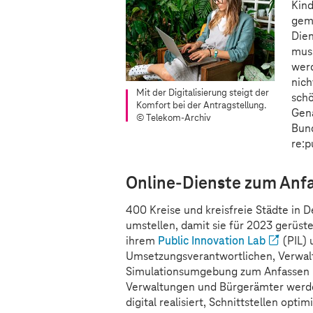
Kind
geme
Dien
muss
wer
nic
Mit der Digitalisierung steigt der
schö
Komfort bei der Antragstellung.
Gena
© Telekom-Archiv
Bund
re:p
Online-Dienste zum Anf
400 Kreise und kreisfreie Städte in
umstellen, damit sie für 2023 gerüste
ihrem
Public Innovation Lab
(PIL) 
Umsetzungsverantwortlichen, Verwalt
Simulationsumgebung zum Anfassen u
Verwaltungen und Bürgerämter werden
digital realisiert, Schnittstellen opt