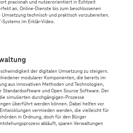
rt praxisnah und nutzerorientiert in Echtzeit
erfekt an, Online-Dienste bis zum beschlossenen
e Umsetzung technisch und praktisch vorzubereiten.
T-Systems
im Erklär-Video.
r aufgrund Ihrer Cookie-Einstellungen nicht
anzeigen.
n
Einstellungen
„Marketing durch Partner“.
erwaltung
Geschwindigkeit der digitalen Umsetzung zu steigern.
chiedener modularer Komponenten, die bereits im
chung aus innovativen Methoden und Technologien,
er Standardsoftware und Open Source Software. Der
 die simulierten durchgängigen-Prozesse
ngen überführt werden können. Dabei helfen vor
Entwicklungen vermieden werden, die vielleicht für
Behörden in Ordnung, doch für den Bürger
 Entstehungsprozess abläuft, sparen Verwaltungen