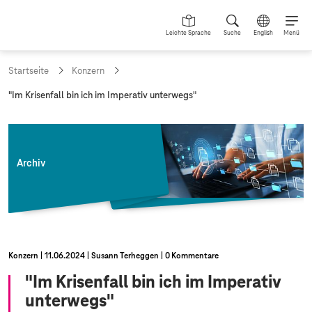
Leichte Sprache
Suche
English
Menü
Startseite
Konzern
a
"Im Krisenfall bin ich im Imperativ unterwegs"
k
t
u
e
l
Archiv
l
e
S
e
i
t
e
Konzern
11.06.2024
Susann Terheggen
0 Kommentare
:
"Im Krisenfall bin ich im Imperativ
unterwegs"