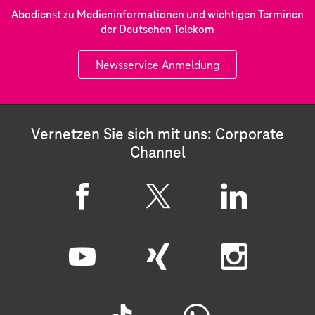
Abodienst zu Medieninformationen und wichtigen Terminen
der Deutschen Telekom
Newsservice Anmeldung
Vernetzen Sie sich mit uns: Corporate
Channel
F
X
L
a
i
c
n
Y
X
I
e
k
o
i
n