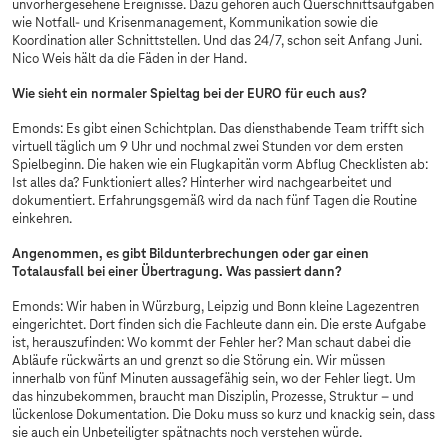
unvorhergesehene Ereignisse. Dazu gehören auch Querschnittsaufgaben
wie Notfall- und Krisenmanagement, Kommunikation sowie die
Koordination aller Schnittstellen. Und das 24/7, schon seit Anfang Juni.
Nico Weis hält da die Fäden in der Hand.
Wie sieht ein normaler Spieltag bei der EURO für euch aus?
Emonds: Es gibt einen Schichtplan. Das diensthabende Team trifft sich
virtuell täglich um 9 Uhr und nochmal zwei Stunden vor dem ersten
Spielbeginn. Die haken wie ein Flugkapitän vorm Abflug Checklisten ab:
Ist alles da? Funktioniert alles? Hinterher wird nachgearbeitet und
dokumentiert. Erfahrungsgemäß wird da nach fünf Tagen die Routine
einkehren.
Angenommen, es gibt Bildunterbrechungen oder gar einen
Totalausfall bei einer Übertragung. Was passiert dann?
Emonds: Wir haben in Würzburg, Leipzig und Bonn kleine Lagezentren
eingerichtet. Dort finden sich die Fachleute dann ein. Die erste Aufgabe
ist, herauszufinden: Wo kommt der Fehler her? Man schaut dabei die
Abläufe rückwärts an und grenzt so die Störung ein. Wir müssen
innerhalb von fünf Minuten aussagefähig sein, wo der Fehler liegt. Um
das hinzubekommen, braucht man Disziplin, Prozesse, Struktur – und
lückenlose Dokumentation. Die Doku muss so kurz und knackig sein, dass
sie auch ein Unbeteiligter spätnachts noch verstehen würde.