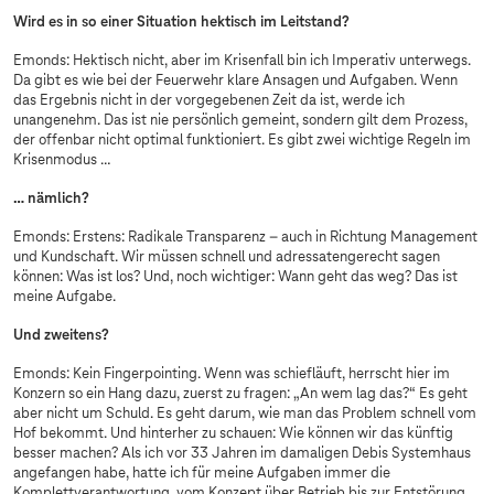
Wird es in so einer Situation hektisch im Leitstand?
Emonds: Hektisch nicht, aber im Krisenfall bin ich Imperativ unterwegs.
Da gibt es wie bei der Feuerwehr klare Ansagen und Aufgaben. Wenn
das Ergebnis nicht in der vorgegebenen Zeit da ist, werde ich
unangenehm. Das ist nie persönlich gemeint, sondern gilt dem Prozess,
der offenbar nicht optimal funktioniert. Es gibt zwei wichtige Regeln im
Krisenmodus …
… nämlich?
Emonds: Erstens: Radikale Transparenz – auch in Richtung Management
und Kundschaft. Wir müssen schnell und adressatengerecht sagen
können: Was ist los? Und, noch wichtiger: Wann geht das weg? Das ist
meine Aufgabe.
Und zweitens?
Emonds: Kein Fingerpointing. Wenn was schiefläuft, herrscht hier im
Konzern so ein Hang dazu, zuerst zu fragen: „An wem lag das?“ Es geht
aber nicht um Schuld. Es geht darum, wie man das Problem schnell vom
Hof bekommt. Und hinterher zu schauen: Wie können wir das künftig
besser machen? Als ich vor 33 Jahren im damaligen Debis Systemhaus
angefangen habe, hatte ich für meine Aufgaben immer die
Komplettverantwortung, vom Konzept über Betrieb bis zur Entstörung.