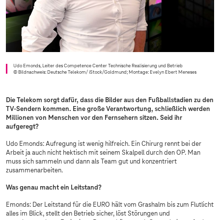
Udo Emonds, Leiter des Competence Center Technische Realisierung und Betrieb
© Bildnachweis: Deutsche Telekom/ iStock/Goldmund; Montage: Evelyn Ebert Meneses
Die Telekom sorgt dafür, dass die Bilder aus den Fußballstadien zu den
TV-Sendern kommen. Eine große Verantwortung, schließlich werden
Millionen von Menschen vor den Fernsehern sitzen. Seid ihr
aufgeregt?
Udo Emonds: Aufregung ist wenig hilfreich. Ein Chirurg rennt bei der
Arbeit ja auch nicht hektisch mit seinem Skalpell durch den OP. Man
muss sich sammeln und dann als Team gut und konzentriert
zusammenarbeiten.
Was genau macht ein Leitstand?
Emonds: Der Leitstand für die EURO hält vom Grashalm bis zum Flutlicht
alles im Blick, stellt den Betrieb sicher, löst Störungen und