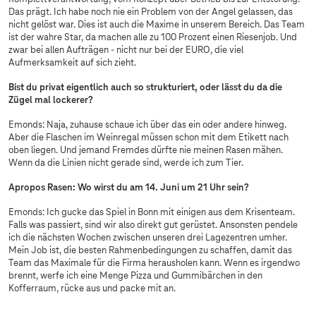
Das prägt. Ich habe noch nie ein Problem von der Angel gelassen, das
nicht gelöst war. Dies ist auch die Maxime in unserem Bereich. Das Team
ist der wahre Star, da machen alle zu 100 Prozent einen Riesenjob. Und
zwar bei allen Aufträgen - nicht nur bei der EURO, die viel
Aufmerksamkeit auf sich zieht.
Bist du privat eigentlich auch so strukturiert, oder lässt du da die
Zügel mal lockerer?
Emonds: Naja, zuhause schaue ich über das ein oder andere hinweg.
Aber die Flaschen im Weinregal müssen schon mit dem Etikett nach
oben liegen. Und jemand Fremdes dürfte nie meinen Rasen mähen.
Wenn da die Linien nicht gerade sind, werde ich zum Tier.
Apropos Rasen: Wo wirst du am 14. Juni um 21 Uhr sein?
Emonds: Ich gucke das Spiel in Bonn mit einigen aus dem Krisenteam.
Falls was passiert, sind wir also direkt gut gerüstet. Ansonsten pendele
ich die nächsten Wochen zwischen unseren drei Lagezentren umher.
Mein Job ist, die besten Rahmenbedingungen zu schaffen, damit das
Team das Maximale für die Firma herausholen kann. Wenn es irgendwo
brennt, werfe ich eine Menge Pizza und Gummibärchen in den
Kofferraum, rücke aus und packe mit an.