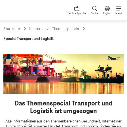
Leichte Sprache
Suche
English
Menü
Startseite
Konzern
Themenspecials
a
Special Transport und Logistik
k
t
u
S
e
p
l
l
e
e
c
S
e
i
i
a
t
e
l
Das Themenspecial Transport und
:
T
Logistik ist umgezogen
r
Alle Informationen aus den Themenbereichen Gesundheit, Internet der
a
Dinge, Mobilität, smarter Handel, Transport und Logistik finden Sie ab