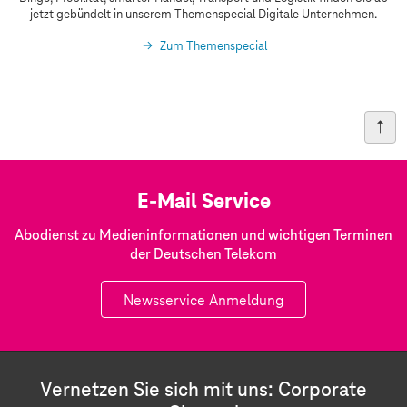
n
jetzt gebündelt in unserem Themenspecial Digitale Unternehmen.
s
Zum Themenspecial
p
o
r
t
u
n
E-Mail Service
d
Abodienst zu Medieninformationen und wichtigen Terminen
L
der Deutschen Telekom
o
g
Newsservice Anmeldung
i
s
t
i
Vernetzen Sie sich mit uns: Corporate