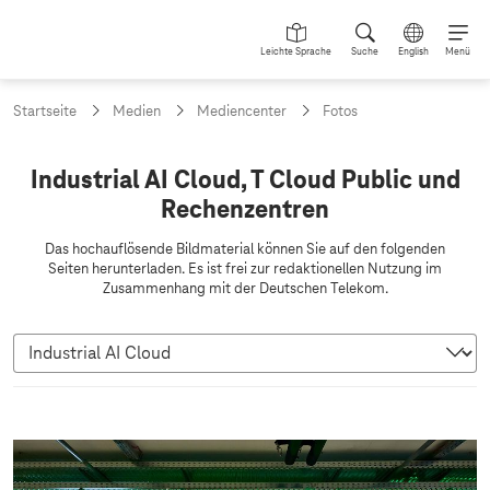
Leichte Sprache
Suche
English
Menü
Startseite
Medien
Mediencenter
Fotos
T
Industrial AI Cloud, T Cloud Public und
C
Rechenzentren
l
Das hochauflösende Bildmaterial können Sie auf den folgenden
o
Seiten herunterladen. Es ist frei zur redaktionellen Nutzung im
Zusammenhang mit der Deutschen Telekom.
u
d
P
u
b
I
l
n
i