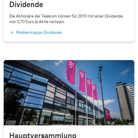
Dividende
e
H
Die Aktionäre der Telekom können für 2010 mit einer Dividende
a
von 0,70 Euro je Aktie rechnen.
u
Medienmappe Dividende
p
t
v
e
r
s
a
m
m
l
u
n
Hauptversammlung