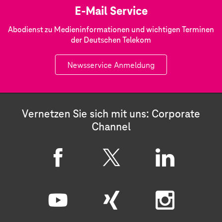
E-Mail Service
Abodienst zu Medieninformationen und wichtigen Terminen
der Deutschen Telekom
Newsservice Anmeldung
Vernetzen Sie sich mit uns: Corporate
Channel
F
X
L
a
i
c
n
Y
X
I