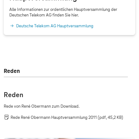
g
2
Alle Informationen zur ordentlichen Hauptversammlung der
Deutschen Telekom AG finden Sie hier.
0
1
Deutsche Telekom AG Hauptversammlung
1
Sorry, diesen Inhalt dürfen wir aufgrund Ihrer
Cookie-Einstellungen nicht anzeigen.
Bitte aktivieren Sie in Ihren
Einstellungen
„Marketing durch Partner“.
Reden
Reden
Rede von René Obermann zum Download.
Rede René Obermann Hauptversammlung 2011
(pdf, 45,2 KB)