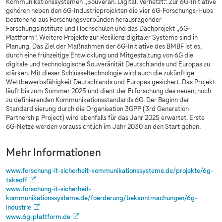
Kommunikationssystemen „Souverän. Digital. Vernetzt.“. Zur 6G-Initiative
gehören neben den 6G-Industrieprojekten die vier 6G-Forschungs-Hubs
bestehend aus Forschungsverbünden herausragender
Forschungsinstitute und Hochschulen und das Dachprojekt „6G-
Plattform“. Weitere Projekte zur Resilienz digitaler Systeme sind in
Planung. Das Ziel der Maßnahmen der 6G-Initiative des BMBF ist es,
durch eine frühzeitige Entwicklung und Mitgestaltung von 6G die
digitale und technologische Souveränität Deutschlands und Europas zu
stärken. Mit dieser Schlüsseltechnologie wird auch die zukünftige
Wettbewerbsfähigkeit Deutschlands und Europas gesichert. Das Projekt
läuft bis zum Sommer 2025 und dient der Erforschung des neuen, noch
zu definierenden Kommunikationsstandards 6G. Der Beginn der
Standardisierung durch die Organisation 3GPP (3rd Generation
Partnership Project) wird ebenfalls für das Jahr 2025 erwartet. Erste
6G-Netze werden voraussichtlich im Jahr 2030 an den Start gehen.
Mehr Informationen
www.forschung-it-sicherheit-kommunikationssysteme.de/projekte/6g-
takeoff
www.forschung-it-sicherheit-
kommunikationssysteme.de/foerderung/bekanntmachungen/6g-
industrie
www.6g-plattform.de