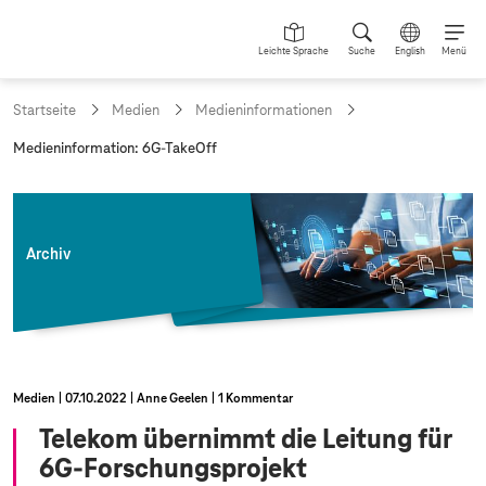
Leichte Sprache
Suche
English
Menü
Startseite
Medien
Medieninformationen
a
Medieninformation: 6G-TakeOff
k
t
u
e
l
Archiv
l
e
S
e
i
t
e
Medien
07.10.2022
Anne Geelen
1 Kommentar
:
Telekom übernimmt die Leitung für
6G-Forschungsprojekt