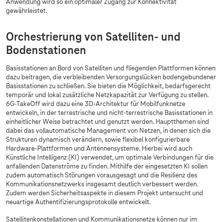
Anwendung wird so ein optimaler Zugang zur Konnektivität
gewährleistet.
Orchestrierung von Satelliten- und
Bodenstationen
Basisstationen an Bord von Satelliten und fliegenden Plattformen können
dazu beitragen, die verbleibenden Versorgungslücken bodengebundener
Basisstationen zu schließen. Sie bieten die Möglichkeit, bedarfsgerecht
temporär und lokal zusätzliche Netzkapazität zur Verfügung zu stellen.
6G-TakeOff wird dazu eine 3D-Architektur für Mobilfunknetze
entwickeln, in der terrestrische und nicht-terrestrische Basisstationen in
einheitlicher Weise betrachtet und genutzt werden. Hauptthemen sind
dabei das vollautomatische Management von Netzen, in denen sich die
Strukturen dynamisch verändern, sowie flexibel konfigurierbare
Hardware-Plattformen und Antennensysteme. Hierbei wird auch
Künstliche Intelligenz (KI) verwendet, um optimale Verbindungen für die
anfallenden Datenströme zu finden. Mithilfe der eingesetzten KI sollen
zudem automatisch Störungen vorausgesagt und die Resilienz des
Kommunikationsnetzwerks insgesamt deutlich verbessert werden.
Zudem werden Sicherheitsaspekte in diesem Projekt untersucht und
neuartige Authentifizierungsprotokolle entwickelt.
Satellitenkonstellationen und Kommunikationsnetze können nur im