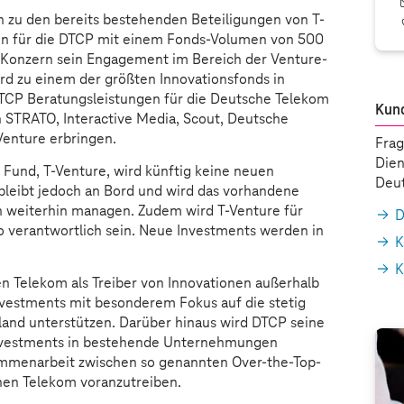
h zu den bereits bestehenden Beteiligungen von T-
en für die DTCP mit einem Fonds-Volumen von 500
r Konzern sein Engagement im Bereich der Venture-
rd zu einem der größten Innovationsfonds in
DTCP Beratungsleistungen für die Deutsche Telekom
Kun
 STRATO, Interactive Media, Scout, Deutsche
Venture erbringen.
Frag
Dien
Fund, T-Venture, wird künftig keine neuen
Deut
bleibt jedoch an Bord und wird das vorhandene
en weiterhin managen. Zudem wird T-Venture für
D
io verantwortlich sein. Neue Investments werden in
K
K
n Telekom als Treiber von Innovationen außerhalb
nvestments mit besonderem Fokus auf die stetig
and unterstützen. Darüber hinaus wird DTCP seine
 Investments in bestehende Unternehmungen
ammenarbeit zwischen so genannten Over-the-Top-
hen Telekom voranzutreiben.