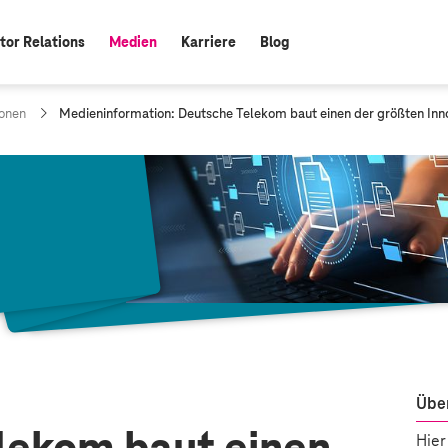
tor Relations
Medien
Karriere
Blog
aktiv:
a
onen
Medieninformation: Deutsche Telekom baut einen der größten Inn
k
t
u
e
l
l
e
S
e
i
t
e
:
Über
Hier