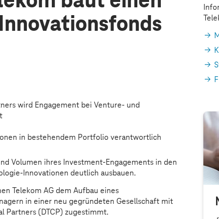
lekom baut einen
Info
 Innovationsfonds
Tel
M
K
S
F
tners wird Engagement bei Venture- und
t
tionen in bestehendem Portfolio verantwortlich
nd Volumen ihres Investment-Engagements in den
ologie-Innovationen deutlich ausbauen.
chen Telekom AG dem Aufbau eines
agern in einer neu gegründeten Gesellschaft mit
l Partners (DTCP) zugestimmt.