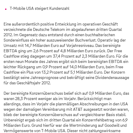
T-Mobile USA steigert Kundenzahl
Eine außerordentlich positive Entwicklung im operativen Geschäft
verzeichnete die Deutsche Telekom im abgelaufenen dritten Quartal
2012. Im Gegensatz dazu entstand durch einen buchhalterischen
Sondereinfluss ein hoher auszuweisender Buchverlust. Operativ lag der
Umsatz mit 14,7 Milliarden Euro auf Vorjahresniveau. Das bereinigte
EBITDA ging um 2,6 Prozent auf 4,8 Milliarden Euro zurück. Der Free
Cashflow stieg dagegen um 37,4 Prozent auf 2,3 Milliarden Euro. Für die
ersten neun Monate des Jahres ergibt sich beim bereinigten EBITDA ein
leichter Rückgang um 0,9 Prozent auf 14,0 Milliarden Euro, beim Free
Cashflow ein Plus von 13,2 Prozent auf 5,1 Milliarden Euro. Der Konzern
bestätigt seine Jahresprognose und bekräftigt seine Dividendenaussage
für das Geschäftsjahr 2012.
Der bereinigte Konzernüberschuss belief sich auf 0,9 Milliarden Euro, das
waren 28,3 Prozent weniger als im Vorjahr. Berücksichtigt man
allerdings, dass im Vorjahr die planmäßigen Abschreibungen in den USA
wegen der damaligen Vereinbarung mit AT&T ausgesetzt worden waren,
blieb der bereinigte Konzernüberschuss auf vergleichbarer Basis stabil.
Unbereinigt ergab sich im dritten Quartal ein Konzernfehlbetrag von 6,9
Milliarden Euro. Grund hierfür war die Wertminderung auf Goodwill und
Vermögenswerte von T-Mobile USA. Dieser nicht zahlungswirksame