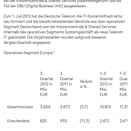
bei der Konzernzentrale & Shared Services zusammengeführt und als
Teil der DBU (Digital Business Unit) ausgewiesen.
Zum 1. Juli 2012 hat die Deutsche Telekom die IT-Konzerninfrastruktur
neu formiert und die bereits bestehenden Bereiche aus dem operativen
Segment Deutschland und der Konzernzentrale & Shared Services
innerhalb des operativen Segments Systemgeschäft als neue Telekom
IT gebündelt. Die Vorjahreszahlen wurden aufgrund besserer
Vergleichbarkeit angepasst.
Operatives Segment Europa*:
3.
3.
1.-3.
1.-3.
Quartal
Quartal
Quartal
Quarta
Veränd.
2012 in
2011 in
2012 in
2011 i
in %
Mio.
Mio.
Mio.
Mio.
EUR
EUR
EUR
EUR
Gesamtumsatz
3.654
3.873
(5,7)
10.813
11.352
Griechenland
825
930
(11,3)
2.472
2.679