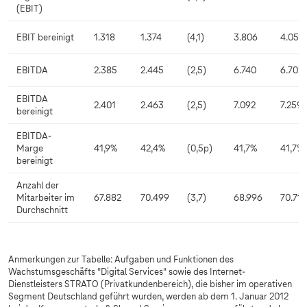
(EBIT)
EBIT bereinigt
1.318
1.374
(4,1)
3.806
4.051
EBITDA
2.385
2.445
(2,5)
6.740
6.702
EBITDA
2.401
2.463
(2,5)
7.092
7.259
bereinigt
EBITDA-
Marge
41,9%
42,4%
(0,5p)
41,7%
41,7%
bereinigt
Anzahl der
Mitarbeiter im
67.882
70.499
(3,7)
68.996
70.714
Durchschnitt
Anmerkungen zur Tabelle: Aufgaben und Funktionen des
Wachstumsgeschäfts "Digital Services" sowie des Internet-
Dienstleisters STRATO (Privatkundenbereich), die bisher im operativen
Segment Deutschland geführt wurden, werden ab dem 1. Januar 2012