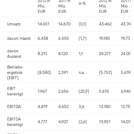
2012 in
2011 in
2012 in
2011 in
in %
Mio.
Mio.
Mio.
Mio.
EUR
EUR
EUR
EUR
Umsatz
14.651
14.670
(0,1)
43.462
43.742
davon: Inland
6.438
6.550
(1,7)
19.185
19.738
davon:
8.213
8.120
1,1
24.277
24.004
Ausland
Betriebs-
ergebnis
(8.580)
2.391
n.a.
(5.753)
5.619
(EBIT)
EBIT
1.967
2.656
(25,9)
5.610
6.946
bereinigt
EBITDA
4.819
4.652
3,6
13.180
12.757
EBITDA
4.777
4.907
(2,6)
13.951
14.074
bereinigt