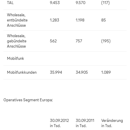
TAL
9.453
9.570
(117)
Wholesale,
entbündelte
1.283
1.198
85
Anschlüsse
Wholesale,
gebündelte
562
757
(195)
Anschlüsse
Mobilfunk
Mobilfunkkunden
35.994
34.905
1.089
Operatives Segment Europa:
30.09.2012
30.09.2011
Veränderung
in Tsd.
in Tsd.
in Tsd.