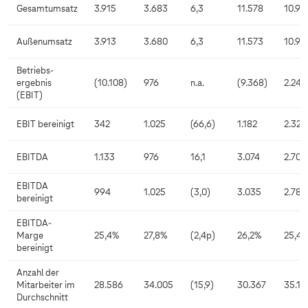
Gesamtumsatz
3.915
3.683
6,3
11.578
10.96
Außenumsatz
3.913
3.680
6,3
11.573
10.95
Betriebs-
ergebnis
(10.108)
976
n.a.
(9.368)
2.245
(EBIT)
EBIT bereinigt
342
1.025
(66,6)
1.182
2.325
EBITDA
1.133
976
16,1
3.074
2.708
EBITDA
994
1.025
(3,0)
3.035
2.788
bereinigt
EBITDA-
Marge
25,4%
27,8%
(2,4p)
26,2%
25,4
bereinigt
Anzahl der
Mitarbeiter im
28.586
34.005
(15,9)
30.367
35.12
Durchschnitt