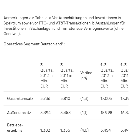
Anmerkungen zur Tabelle: a Vor Ausschüttungen und Investitionen in
Spektrum sowie vor PTC- und AT&T-Transaktionen. b Auszahlungen für
Investitionen in Sachanlagen und immaterielle Vermögenswerte (ohne
Goodwill).
Operatives Segment Deutschland*:
3.
3.
1.-3.
1.-3.
Quartal
Quartal
Quartal
Quarta
Veränd.
2012 in
2011 in
2012 in
2011 i
in %
Mio.
Mio.
Mio.
Mio.
EUR
EUR
EUR
EUR
Gesamtumsatz
5.736
5.810
(1,3)
17.005
17.396
Außenumsatz
5.394
5.453
(1,1)
15.998
16.33
Betriebs-
ergebnis
1.302
1.356
(4,0)
3.454
3.494