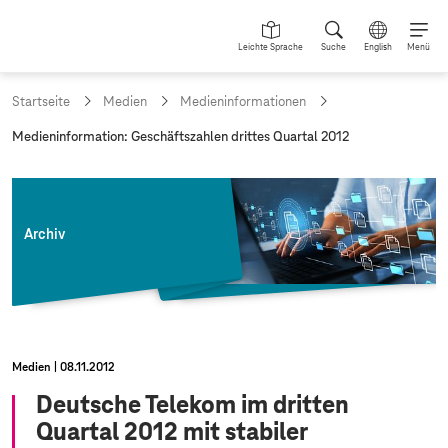
Leichte Sprache
Suche
English
Menü
Startseite
Medien
Medieninformationen
a
Medieninformation: Geschäftszahlen drittes Quartal 2012
k
t
u
e
l
Archiv
l
e
S
e
i
t
e
Medien
08.11.2012
:
Deutsche Telekom im dritten
Quartal 2012 mit stabiler