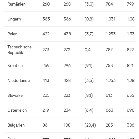
Rumänien
260
268
(3,0)
784
799
Ungarn
363
366
(0,8)
1.031
1.088
Polen
422
438
(3,7)
1.253
1.331
Tschechische
273
272
0,4
787
822
Republik
Kroatien
269
296
(9,1)
753
821
Niederlande
413
428
(3,5)
1.253
1.282
Slowakei
205
223
(8,1)
613
655
Österreich
219
234
(6,4)
663
690
Bulgarien
86
108
(20,4)
285
306