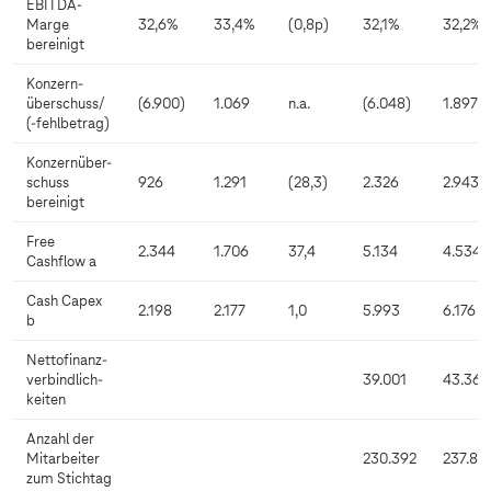
EBITDA-
Marge
32,6%
33,4%
(0,8p)
32,1%
32,2%
bereinigt
Konzern-
überschuss/
(6.900)
1.069
n.a.
(6.048)
1.897
(-fehlbetrag)
Konzernüber-
schuss
926
1.291
(28,3)
2.326
2.943
bereinigt
Free
2.344
1.706
37,4
5.134
4.534
Cashflow a
Cash Capex
2.198
2.177
1,0
5.993
6.176
b
Nettofinanz-
verbindlich-
39.001
43.368
keiten
Anzahl der
Mitarbeiter
230.392
237.81
zum Stichtag