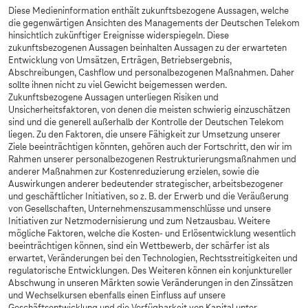
Diese Medieninformation enthält zukunftsbezogene Aussagen, welche
die gegenwärtigen Ansichten des Managements der Deutschen Telekom
hinsichtlich zukünftiger Ereignisse widerspiegeln. Diese
zukunftsbezogenen Aussagen beinhalten Aussagen zu der erwarteten
Entwicklung von Umsätzen, Erträgen, Betriebsergebnis,
Abschreibungen, Cashflow und personalbezogenen Maßnahmen. Daher
sollte ihnen nicht zu viel Gewicht beigemessen werden.
Zukunftsbezogene Aussagen unterliegen Risiken und
Unsicherheitsfaktoren, von denen die meisten schwierig einzuschätzen
sind und die generell außerhalb der Kontrolle der Deutschen Telekom
liegen. Zu den Faktoren, die unsere Fähigkeit zur Umsetzung unserer
Ziele beeinträchtigen könnten, gehören auch der Fortschritt, den wir im
Rahmen unserer personalbezogenen Restrukturierungsmaßnahmen und
anderer Maßnahmen zur Kostenreduzierung erzielen, sowie die
Auswirkungen anderer bedeutender strategischer, arbeitsbezogener
und geschäftlicher Initiativen, so z. B. der Erwerb und die Veräußerung
von Gesellschaften, Unternehmenszusammenschlüsse und unsere
Initiativen zur Netzmodernisierung und zum Netzausbau. Weitere
mögliche Faktoren, welche die Kosten- und Erlösentwicklung wesentlich
beeinträchtigen können, sind ein Wettbewerb, der schärfer ist als
erwartet, Veränderungen bei den Technologien, Rechtsstreitigkeiten und
regulatorische Entwicklungen. Des Weiteren können ein konjunktureller
Abschwung in unseren Märkten sowie Veränderungen in den Zinssätzen
und Wechselkursen ebenfalls einen Einfluss auf unsere