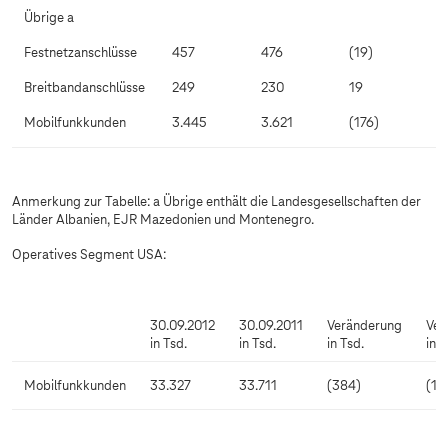
Übrige a
Festnetzanschlüsse
457
476
(19)
Breitbandanschlüsse
249
230
19
Mobilfunkkunden
3.445
3.621
(176)
Anmerkung zur Tabelle: a Übrige enthält die Landesgesellschaften der
Länder Albanien, EJR Mazedonien und Montenegro.
Operatives Segment USA:
30.09.2012
30.09.2011
Veränderung
Ver
in Tsd.
in Tsd.
in Tsd.
in 
Mobilfunkkunden
33.327
33.711
(384)
(1,1