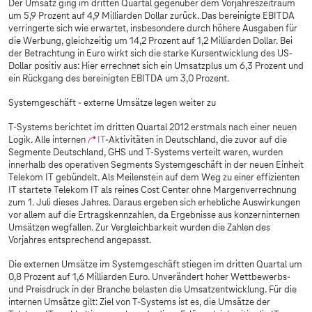
Der Umsatz ging im dritten Quartal gegenüber dem Vorjahreszeitraum
um 5,9 Prozent auf 4,9 Milliarden Dollar zurück. Das bereinigte EBITDA
verringerte sich wie erwartet, insbesondere durch höhere Ausgaben für
die Werbung, gleichzeitig um 14,2 Prozent auf 1,2 Milliarden Dollar. Bei
der Betrachtung in Euro wirkt sich die starke Kursentwicklung des US-
Dollar positiv aus: Hier errechnet sich ein Umsatzplus um 6,3 Prozent und
ein Rückgang des bereinigten EBITDA um 3,0 Prozent.
Systemgeschäft - externe Umsätze legen weiter zu
T-Systems
berichtet im dritten Quartal 2012 erstmals nach einer neuen
Logik. Alle internen
IT
-Aktivitäten in Deutschland, die zuvor auf die
Segmente Deutschland, GHS und
T-Systems
verteilt waren, wurden
innerhalb des operativen Segments Systemgeschäft in der neuen Einheit
Telekom IT gebündelt. Als Meilenstein auf dem Weg zu einer effizienten
IT startete Telekom IT als reines Cost Center ohne Margenverrechnung
zum 1. Juli dieses Jahres. Daraus ergeben sich erhebliche Auswirkungen
vor allem auf die Ertragskennzahlen, da Ergebnisse aus konzerninternen
Umsätzen wegfallen. Zur Vergleichbarkeit wurden die Zahlen des
Vorjahres entsprechend angepasst.
Die externen Umsätze im Systemgeschäft stiegen im dritten Quartal um
0,8 Prozent auf 1,6 Milliarden Euro. Unverändert hoher Wettbewerbs-
und Preisdruck in der Branche belasten die Umsatzentwicklung. Für die
internen Umsätze gilt: Ziel von
T-Systems
ist es, die Umsätze der