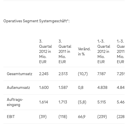
Operatives Segment Systemgeschäft*:
3.
3.
1.-3.
1.-3.
Quartal
Quartal
Quartal
Quarta
Veränd.
2012 in
2011 in
2012 in
2011 i
in %
Mio.
Mio.
Mio.
Mio.
EUR
EUR
EUR
EUR
Gesamtumsatz
2.245
2.513
(10,7)
7.187
7.259
Außenumsatz
1.600
1.587
0,8
4.838
4.841
Auftrags-
1.614
1.713
(5,8)
5.115
5.468
eingang
EBIT
(39)
(118)
66,9
(239)
(228)