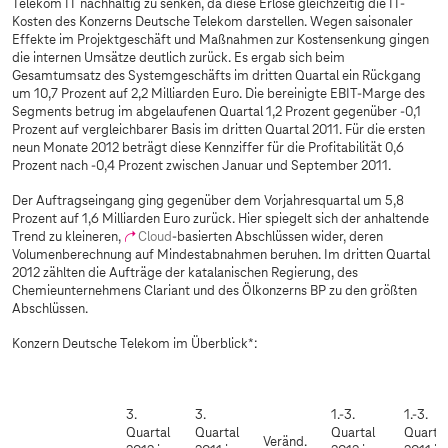
Telekom IT nachhaltig zu senken, da diese Erlöse gleichzeitig die IT-
Kosten des Konzerns Deutsche Telekom darstellen. Wegen saisonaler
Effekte im Projektgeschäft und Maßnahmen zur Kostensenkung gingen
die internen Umsätze deutlich zurück. Es ergab sich beim
Gesamtumsatz des Systemgeschäfts im dritten Quartal ein Rückgang
um 10,7 Prozent auf 2,2 Milliarden Euro. Die bereinigte EBIT-Marge des
Segments betrug im abgelaufenen Quartal 1,2 Prozent gegenüber -0,1
Prozent auf vergleichbarer Basis im dritten Quartal 2011. Für die ersten
neun Monate 2012 beträgt diese Kennziffer für die Profitabilität 0,6
Prozent nach -0,4 Prozent zwischen Januar und September 2011.
Der Auftragseingang ging gegenüber dem Vorjahresquartal um 5,8
Prozent auf 1,6 Milliarden Euro zurück. Hier spiegelt sich der anhaltende
Trend zu kleineren,
Cloud
-basierten Abschlüssen wider, deren
Volumenberechnung auf Mindestabnahmen beruhen. Im dritten Quartal
2012 zählten die Aufträge der katalanischen Regierung, des
Chemieunternehmens Clariant und des Ölkonzerns BP zu den größten
Abschlüssen.
Konzern Deutsche Telekom im Überblick*:
3.
3.
1.-3.
1.-3.
Quartal
Quartal
Quartal
Quartal
Veränd.