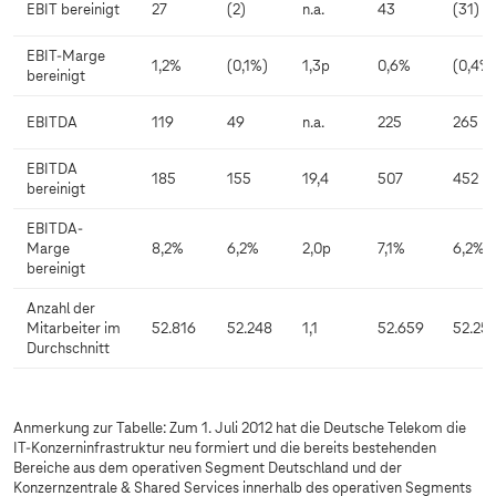
EBIT bereinigt
27
(2)
n.a.
43
(31)
EBIT-Marge
1,2%
(0,1%)
1,3p
0,6%
(0,4%
bereinigt
EBITDA
119
49
n.a.
225
265
EBITDA
185
155
19,4
507
452
bereinigt
EBITDA-
Marge
8,2%
6,2%
2,0p
7,1%
6,2%
bereinigt
Anzahl der
Mitarbeiter im
52.816
52.248
1,1
52.659
52.25
Durchschnitt
Anmerkung zur Tabelle: Zum 1. Juli 2012 hat die Deutsche Telekom die
IT-Konzerninfrastruktur neu formiert und die bereits bestehenden
Bereiche aus dem operativen Segment Deutschland und der
Konzernzentrale & Shared Services innerhalb des operativen Segments