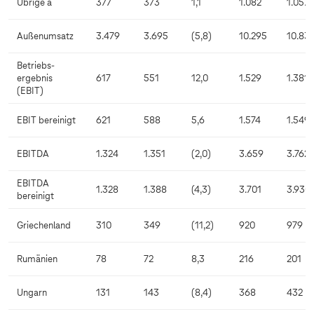
Übrige a
377
373
1,1
1.082
1.057
Außenumsatz
3.479
3.695
(5,8)
10.295
10.83
Betriebs-
ergebnis
617
551
12,0
1.529
1.381
(EBIT)
EBIT bereinigt
621
588
5,6
1.574
1.549
EBITDA
1.324
1.351
(2,0)
3.659
3.762
EBITDA
1.328
1.388
(4,3)
3.701
3.930
bereinigt
Griechenland
310
349
(11,2)
920
979
Rumänien
78
72
8,3
216
201
Ungarn
131
143
(8,4)
368
432