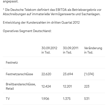
angepasst.
* Die Deutsche Telekom definiert das EBITDA als Betriebsergebnis vor
Abschreibungen auf immaterielle Vermögenswerte und Sachanlagen.
Entwicklung der Kundenzahlen im dritten Quartal 2012
Operatives Segment Deutschland:
30.09.2012
30.09.2011
Veränderung
in Tsd.
in Tsd.
in Tsd.
Festnetz
Festnetzanschlüsse
22.620
23.694
(1.074)
Breitbandanschlüsse,
12.424
12.201
223
Retail
TV
1.906
1.375
531