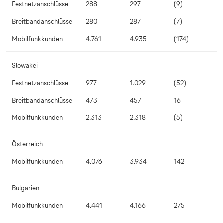
Festnetzanschlüsse
288
297
(9)
Breitbandanschlüsse
280
287
(7)
Mobilfunkkunden
4.761
4.935
(174)
Slowakei
Festnetzanschlüsse
977
1.029
(52)
Breitbandanschlüsse
473
457
16
Mobilfunkkunden
2.313
2.318
(5)
Österreich
Mobilfunkkunden
4.076
3.934
142
Bulgarien
Mobilfunkkunden
4.441
4.166
275