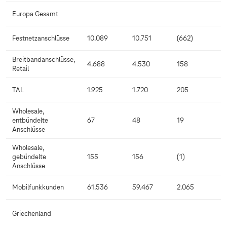
Europa Gesamt
Festnetzanschlüsse
10.089
10.751
(662)
Breitbandanschlüsse,
4.688
4.530
158
Retail
TAL
1.925
1.720
205
Wholesale,
entbündelte
67
48
19
Anschlüsse
Wholesale,
gebündelte
155
156
(1)
Anschlüsse
Mobilfunkkunden
61.536
59.467
2.065
Griechenland