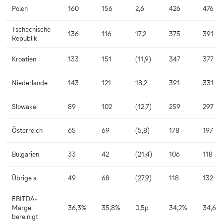
Polen
160
156
2,6
426
476
Tschechische
136
116
17,2
375
391
Republik
Kroatien
133
151
(11,9)
347
377
Niederlande
143
121
18,2
391
331
Slowakei
89
102
(12,7)
259
297
Österreich
65
69
(5,8)
178
197
Bulgarien
33
42
(21,4)
106
118
Übrige a
49
68
(27,9)
118
132
EBITDA-
Marge
36,3%
35,8%
0,5p
34,2%
34,6%
bereinigt