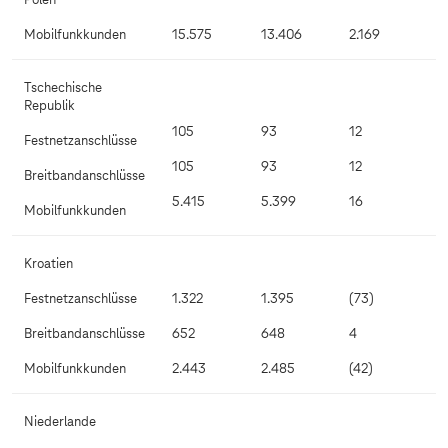
Polen
Mobilfunkkunden
15.575
13.406
2.169
Tschechische
Republik
105
93
12
Festnetzanschlüsse
105
93
12
Breitbandanschlüsse
5.415
5.399
16
Mobilfunkkunden
Kroatien
Festnetzanschlüsse
1.322
1.395
(73)
Breitbandanschlüsse
652
648
4
Mobilfunkkunden
2.443
2.485
(42)
Niederlande