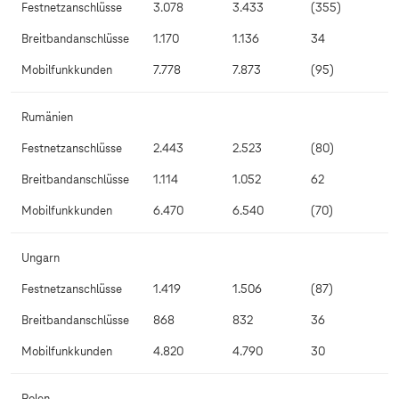
Festnetzanschlüsse
3.078
3.433
(355)
Breitbandanschlüsse
1.170
1.136
34
Mobilfunkkunden
7.778
7.873
(95)
Rumänien
Festnetzanschlüsse
2.443
2.523
(80)
Breitbandanschlüsse
1.114
1.052
62
Mobilfunkkunden
6.470
6.540
(70)
Ungarn
Festnetzanschlüsse
1.419
1.506
(87)
Breitbandanschlüsse
868
832
36
Mobilfunkkunden
4.820
4.790
30