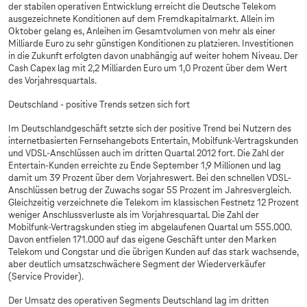
der stabilen operativen Entwicklung erreicht die Deutsche Telekom
ausgezeichnete Konditionen auf dem Fremdkapitalmarkt. Allein im
Oktober gelang es, Anleihen im Gesamtvolumen von mehr als einer
Milliarde Euro zu sehr günstigen Konditionen zu platzieren. Investitionen
in die Zukunft erfolgten davon unabhängig auf weiter hohem Niveau. Der
Cash Capex lag mit 2,2 Milliarden Euro um 1,0 Prozent über dem Wert
des Vorjahresquartals.
Deutschland - positive Trends setzen sich fort
Im Deutschlandgeschäft setzte sich der positive Trend bei Nutzern des
internetbasierten Fernsehangebots Entertain, Mobilfunk-Vertragskunden
und VDSL-Anschlüssen auch im dritten Quartal 2012 fort. Die Zahl der
Entertain-Kunden erreichte zu Ende September 1,9 Millionen und lag
damit um 39 Prozent über dem Vorjahreswert. Bei den schnellen VDSL-
Anschlüssen betrug der Zuwachs sogar 55 Prozent im Jahresvergleich.
Gleichzeitig verzeichnete die Telekom im klassischen Festnetz 12 Prozent
weniger Anschlussverluste als im Vorjahresquartal. Die Zahl der
Mobilfunk-Vertragskunden stieg im abgelaufenen Quartal um 555.000.
Davon entfielen 171.000 auf das eigene Geschäft unter den Marken
Telekom und Congstar und die übrigen Kunden auf das stark wachsende,
aber deutlich umsatzschwächere Segment der Wiederverkäufer
(Service Provider).
Der Umsatz des operativen Segments Deutschland lag im dritten