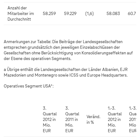
Anzahl der
Mitarbeiter im
58.259
59.229
(1,6)
58.083
60.70
Durchschnitt
Anmerkungen zur Tabelle: Die Beiträge der Landesgesellschaften
entsprechen grundsätzlich den jeweiligen Einzelabschlüssen der
Gesellschaften ohne Berücksichtigung von Konsolidierungseffekten auf
der Ebene des operativen Segments.
a Übrige enthält die Landesgesellschaften der Länder Albanien, EJR
Mazedonien und Montenegro sowie ICSS und Europe Headquarters.
Operatives Segment USA*:
3.
3.
1.-3.
1.-3.
Quartal
Quartal
Quartal
Quart
Veränd.
2012 in
2011 in
2012 in
2011 i
in %
Mio.
Mio.
Mio.
Mio.
EUR
EUR
EUR
EUR