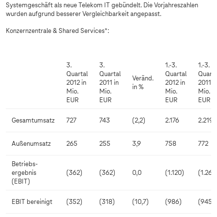
Systemgeschäft als neue Telekom IT gebündelt. Die Vorjahreszahlen
wurden aufgrund besserer Vergleichbarkeit angepasst.
Konzernzentrale & Shared Services*:
3.
3.
1.-3.
1.-3.
Quartal
Quartal
Quartal
Quarta
Veränd.
2012 in
2011 in
2012 in
2011 i
in %
Mio.
Mio.
Mio.
Mio.
EUR
EUR
EUR
EUR
Gesamtumsatz
727
743
(2,2)
2.176
2.219
Außenumsatz
265
255
3,9
758
772
Betriebs-
ergebnis
(362)
(362)
0,0
(1.120)
(1.269
(EBIT)
EBIT bereinigt
(352)
(318)
(10,7)
(986)
(945)