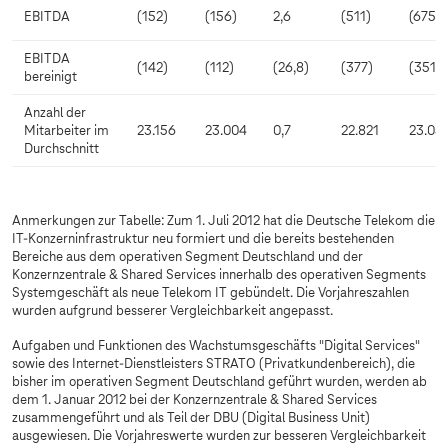
EBITDA
(152)
(156)
2,6
(511)
(675)
EBITDA
(142)
(112)
(26,8)
(377)
(351)
bereinigt
Anzahl der
Mitarbeiter im
23.156
23.004
0,7
22.821
23.05
Durchschnitt
Anmerkungen zur Tabelle: Zum 1. Juli 2012 hat die Deutsche Telekom die
IT-Konzerninfrastruktur neu formiert und die bereits bestehenden
Bereiche aus dem operativen Segment Deutschland und der
Konzernzentrale & Shared Services innerhalb des operativen Segments
Systemgeschäft als neue Telekom IT gebündelt. Die Vorjahreszahlen
wurden aufgrund besserer Vergleichbarkeit angepasst.
Aufgaben und Funktionen des Wachstumsgeschäfts "Digital Services"
sowie des Internet-Dienstleisters STRATO (Privatkundenbereich), die
bisher im operativen Segment Deutschland geführt wurden, werden ab
dem 1. Januar 2012 bei der Konzernzentrale & Shared Services
zusammengeführt und als Teil der DBU (Digital Business Unit)
ausgewiesen. Die Vorjahreswerte wurden zur besseren Vergleichbarkeit