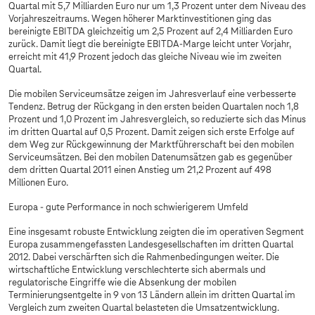
Quartal mit 5,7 Milliarden Euro nur um 1,3 Prozent unter dem Niveau des
Vorjahreszeitraums. Wegen höherer Marktinvestitionen ging das
bereinigte EBITDA gleichzeitig um 2,5 Prozent auf 2,4 Milliarden Euro
zurück. Damit liegt die bereinigte EBITDA-Marge leicht unter Vorjahr,
erreicht mit 41,9 Prozent jedoch das gleiche Niveau wie im zweiten
Quartal.
Die mobilen Serviceumsätze zeigen im Jahresverlauf eine verbesserte
Tendenz. Betrug der Rückgang in den ersten beiden Quartalen noch 1,8
Prozent und 1,0 Prozent im Jahresvergleich, so reduzierte sich das Minus
im dritten Quartal auf 0,5 Prozent. Damit zeigen sich erste Erfolge auf
dem Weg zur Rückgewinnung der Marktführerschaft bei den mobilen
Serviceumsätzen. Bei den mobilen Datenumsätzen gab es gegenüber
dem dritten Quartal 2011 einen Anstieg um 21,2 Prozent auf 498
Millionen Euro.
Europa - gute Performance in noch schwierigerem Umfeld
Eine insgesamt robuste Entwicklung zeigten die im operativen Segment
Europa zusammengefassten Landesgesellschaften im dritten Quartal
2012. Dabei verschärften sich die Rahmenbedingungen weiter. Die
wirtschaftliche Entwicklung verschlechterte sich abermals und
regulatorische Eingriffe wie die Absenkung der mobilen
Terminierungsentgelte in 9 von 13 Ländern allein im dritten Quartal im
Vergleich zum zweiten Quartal belasteten die Umsatzentwicklung.