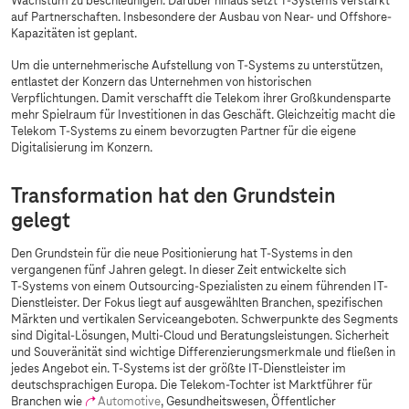
Wachstum zu beschleunigen. Darüber hinaus setzt
T-Systems
verstärkt
auf Partnerschaften. Insbesondere der Ausbau von Near- und Offshore-
Kapazitäten ist geplant.
Um die unternehmerische Aufstellung von
T-Systems
zu unterstützen,
entlastet der Konzern das Unternehmen von historischen
Verpflichtungen. Damit verschafft die Telekom ihrer Großkundensparte
mehr Spielraum für Investitionen in das Geschäft. Gleichzeitig macht die
Telekom
T-Systems
zu einem bevorzugten Partner für die eigene
Digitalisierung im Konzern.
Transformation hat den Grundstein
gelegt
Den Grundstein für die neue Positionierung hat
T-Systems
in den
vergangenen fünf Jahren gelegt. In dieser Zeit entwickelte sich
T-Systems
von einem Outsourcing-Spezialisten zu einem führenden IT-
Dienstleister. Der Fokus liegt auf ausgewählten Branchen, spezifischen
Märkten und vertikalen Serviceangeboten. Schwerpunkte des Segments
sind Digital-Lösungen, Multi-Cloud und Beratungsleistungen. Sicherheit
und Souveränität sind wichtige Differenzierungsmerkmale und fließen in
jedes Angebot ein.
T-Systems
ist der größte IT-Dienstleister im
deutschsprachigen Europa. Die Telekom-Tochter ist Marktführer für
Branchen wie
Automotive
, Gesundheitswesen, Öffentlicher