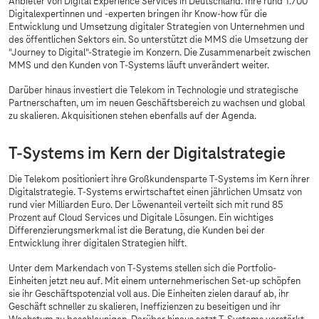
Anbieter von Digital Experience Services in Deutschland. Ihre rund 1.700
Digitalexpertinnen und -experten bringen ihr Know-how für die
Entwicklung und Umsetzung digitaler Strategien von Unternehmen und
des öffentlichen Sektors ein. So unterstützt die MMS die Umsetzung der
"Journey to Digital"-Strategie im Konzern. Die Zusammenarbeit zwischen
MMS und den Kunden von
T-Systems
läuft unverändert weiter.
Darüber hinaus investiert die Telekom in Technologie und strategische
Partnerschaften, um im neuen Geschäftsbereich zu wachsen und global
zu skalieren. Akquisitionen stehen ebenfalls auf der Agenda.
T-Systems
im Kern der Digitalstrategie
Die Telekom positioniert ihre Großkundensparte
T-Systems
im Kern ihrer
Digitalstrategie.
T-Systems
erwirtschaftet einen jährlichen Umsatz von
rund vier Milliarden Euro. Der Löwenanteil verteilt sich mit rund 85
Prozent auf Cloud Services und Digitale Lösungen. Ein wichtiges
Differenzierungsmerkmal ist die Beratung, die Kunden bei der
Entwicklung ihrer digitalen Strategien hilft.
Unter dem Markendach von
T-Systems
stellen sich die Portfolio-
Einheiten jetzt neu auf. Mit einem unternehmerischen Set-up schöpfen
sie ihr Geschäftspotenzial voll aus. Die Einheiten zielen darauf ab, ihr
Geschäft schneller zu skalieren, Ineffizienzen zu beseitigen und ihr