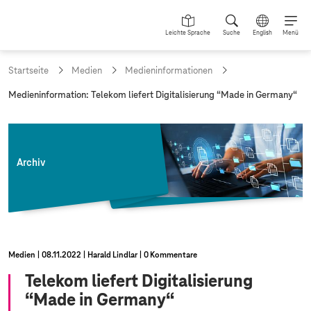
Leichte Sprache
Suche
English
Menü
Startseite
Medien
Medieninformationen
a
Medieninformation: Telekom liefert Digitalisierung “Made in Germany“
k
t
u
e
l
Archiv
l
e
S
e
i
t
e
Medien
08.11.2022
Harald Lindlar
0 Kommentare
:
Telekom liefert Digitalisierung
“Made in Germany“