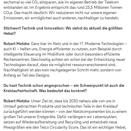
sechsmal so viel CO₂ einsparen, wie im eigenen Betrieb der Telekom
entstanden ist. Im Ergebnis entspricht das rund 23,5 Millionen Tonnen
CO₂e. Das macht deutlich: Wir reduzieren nicht nur unsere eigenen
Emissionen, wir ermöglichen auch anderen, nachhaltiger zu handeln.
Stichwort Technik und Innovation: Wo siehst du aktuell die größten
Hebel?
Robert Metzke
: Ganz klar im Netz und in der IT. Moderne Technologien –
auch KI – helfen uns, Energie effizienter zu nutzen, zum Beispiel durch
intelligente Steuerung im Mobilfunk oder durch besonders effiziente
Rechenzentren. Gleichzeitig achten wir schon bei der Entwicklung neuer
Technologien darauf, dass sie möglichst ressourcenschonend sind.
Nachhaltigkeit ist also kein nachgelagerter Schritt mehr, sondern von
Anfang an Teil des Designs.
Du hast Technik schon angesprochen – ein Schwerpunkt ist auch die
Kreislaufwirtschaft. Was bedeutet das konkret?
Robert Metzke
: Unser Ziel ist, dass bis 2030 nahezu alle von uns in
Umlauf gebrachten Produkte und technischen Teile in den Kreislauf
zurückgeführt werden können – von den Netzkomponenten bis zu einem
großen Teil unserer Endgeräte. Dafür verlängern wir Lebenszyklen,
setzen auf Wiederaufbereitung und Recycling und entwickeln neue
Messgrößen wie den Telco Circularity Score. Das ist ein wichtiger Hebel,