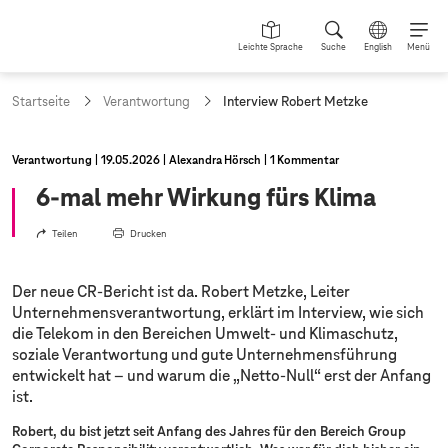
Leichte Sprache
Suche
English
Menü
a
Startseite
Verantwortung
Interview Robert Metzke
k
t
u
Verantwortung
19.05.2026
Alexandra Hörsch
1 Kommentar
e
l
6-mal mehr Wirkung fürs Klima
l
e
Teilen
Drucken
S
e
i
Der neue CR-Bericht ist da. Robert Metzke, Leiter
t
Unternehmensverantwortung, erklärt im Interview, wie sich
e
die Telekom in den Bereichen Umwelt- und Klimaschutz,
:
soziale Verantwortung und gute Unternehmensführung
entwickelt hat – und warum die „Netto-Null“ erst der Anfang
ist.
Robert, du bist jetzt seit Anfang des Jahres für den Bereich Group