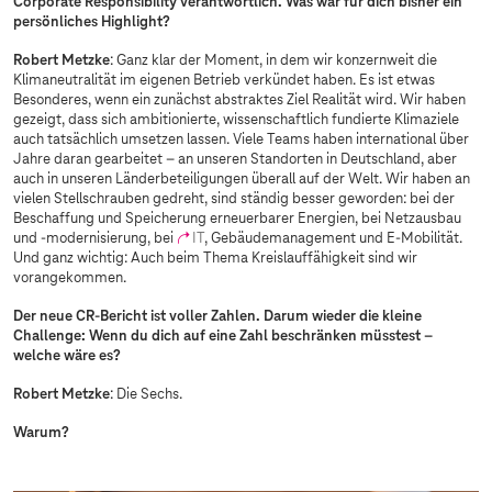
Corporate Responsibility verantwortlich. Was war für dich bisher ein
persönliches Highlight?
Robert Metzke
: Ganz klar der Moment, in dem wir konzernweit die
Klimaneutralität im eigenen Betrieb verkündet haben. Es ist etwas
Besonderes, wenn ein zunächst abstraktes Ziel Realität wird. Wir haben
gezeigt, dass sich ambitionierte, wissenschaftlich fundierte Klimaziele
auch tatsächlich umsetzen lassen. Viele Teams haben international über
Jahre daran gearbeitet – an unseren Standorten in Deutschland, aber
auch in unseren Länderbeteiligungen überall auf der Welt. Wir haben an
vielen Stellschrauben gedreht, sind ständig besser geworden: bei der
Beschaffung und Speicherung erneuerbarer Energien, bei Netzausbau
und -modernisierung, bei
IT
, Gebäudemanagement und E-Mobilität.
Und ganz wichtig: Auch beim Thema Kreislauffähigkeit sind wir
vorangekommen.
Der neue CR-Bericht ist voller Zahlen. Darum wieder die kleine
Challenge: Wenn du dich auf eine Zahl beschränken müsstest –
welche wäre es?
Robert Metzke
: Die Sechs.
Warum?