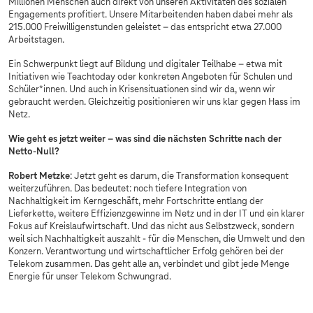
Millionen Menschen auch direkt von unseren Aktivitäten des sozialen
Engagements profitiert. Unsere Mitarbeitenden haben dabei mehr als
215.000 Freiwilligenstunden geleistet – das entspricht etwa 27.000
Arbeitstagen.
Ein Schwerpunkt liegt auf Bildung und digitaler Teilhabe – etwa mit
Initiativen wie Teachtoday oder konkreten Angeboten für Schulen und
Schüler*innen. Und auch in Krisensituationen sind wir da, wenn wir
gebraucht werden. Gleichzeitig positionieren wir uns klar gegen Hass im
Netz.
Wie geht es jetzt weiter – was sind die nächsten Schritte nach der
Netto-Null?
Robert Metzke
: Jetzt geht es darum, die Transformation konsequent
weiterzuführen. Das bedeutet: noch tiefere Integration von
Nachhaltigkeit im Kerngeschäft, mehr Fortschritte entlang der
Lieferkette, weitere Effizienzgewinne im Netz und in der IT und ein klarer
Fokus auf Kreislaufwirtschaft. Und das nicht aus Selbstzweck, sondern
weil sich Nachhaltigkeit auszahlt - für die Menschen, die Umwelt und den
Konzern. Verantwortung und wirtschaftlicher Erfolg gehören bei der
Telekom zusammen. Das geht alle an, verbindet und gibt jede Menge
Energie für unser Telekom Schwungrad.