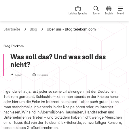
Leichte Sprache
Suche
English
Menü
a
Startseite
Blog
Über uns - Blog.telekom.com
k
t
u
Blog.Telekom
e
l
Was soll das? Und was soll das
l
nicht?
e
S
Teilen
Drucken
e
i
t
e
Irgendwie hat ja fast jeder so seine Erfahrungen mit der Deutschen
:
Telekom gemacht. Schlechte – kann man abends in der Kneipe hören
oder hier um die Ecke im Internet nachlesen – aber auch gute – kann
man manchmal auch abends in der Kneipe hören oder im Internet
nachlesen. Wir sind in Abermillionen Haushalten, Handtaschen und
Unternehmen vertreten – und trotzdem haben nicht wenige Menschen
ein diffuses Bild von der Telekom: Ex-Behörde, schwerfälliger Konzern,
gesichtsloses Großunternehmen.