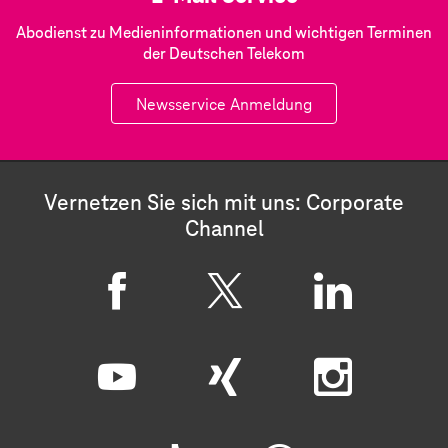
Abodienst zu Medieninformationen und wichtigen Terminen
der Deutschen Telekom
Newsservice Anmeldung
Vernetzen Sie sich mit uns: Corporate
Channel
F
X
L
a
i
c
n
Y
X
I
e
k