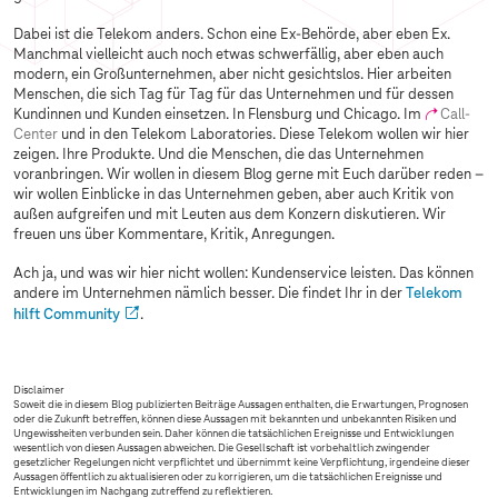
Dabei ist die Telekom anders. Schon eine Ex-Behörde, aber eben Ex.
Manchmal vielleicht auch noch etwas schwerfällig, aber eben auch
modern, ein Großunternehmen, aber nicht gesichtslos. Hier arbeiten
Menschen, die sich Tag für Tag für das Unternehmen und für dessen
Kundinnen und Kunden einsetzen. In Flensburg und Chicago. Im
Call-
Center
und in den Telekom Laboratories. Diese Telekom wollen wir hier
zeigen. Ihre Produkte. Und die Menschen, die das Unternehmen
voranbringen. Wir wollen in diesem Blog gerne mit Euch darüber reden –
wir wollen Einblicke in das Unternehmen geben, aber auch Kritik von
außen aufgreifen und mit Leuten aus dem Konzern diskutieren. Wir
freuen uns über Kommentare, Kritik, Anregungen.
Ach ja, und was wir hier nicht wollen: Kundenservice leisten. Das können
andere im Unternehmen nämlich besser. Die findet Ihr in der
Telekom
hilft Community
.
Disclaimer
Soweit die in diesem Blog publizierten Beiträge Aussagen enthalten, die Erwartungen, Prognosen
oder die Zukunft betreffen, können diese Aussagen mit bekannten und unbekannten Risiken und
Ungewissheiten verbunden sein. Daher können die tatsächlichen Ereignisse und Entwicklungen
wesentlich von diesen Aussagen abweichen. Die Gesellschaft ist vorbehaltlich zwingender
gesetzlicher Regelungen nicht verpflichtet und übernimmt keine Verpflichtung, irgendeine dieser
Aussagen öffentlich zu aktualisieren oder zu korrigieren, um die tatsächlichen Ereignisse und
Entwicklungen im Nachgang zutreffend zu reflektieren.