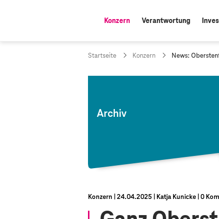
Konzern
Verantwortung
Inves
aktiv:
a
Startseite
Konzern
News: Obersten
k
t
u
e
l
l
Archiv
e
S
e
i
t
e
:
Konzern
24.04.2025
Katja Kunicke
0 Kom