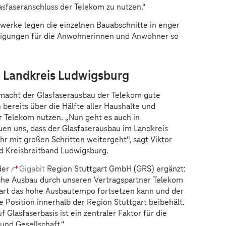
asfaseranschluss der Telekom zu nutzen.“
werke legen die einzelnen Bauabschnitte in enger
tigungen für die Anwohnerinnen und Anwohner so
m Landkreis Ludwigsburg
macht der Glasfaserausbau der Telekom gute
bereits über die Hälfte aller Haushalte und
r Telekom nutzen. „Nun geht es auch in
uen uns, dass der Glasfaserausbau im Landkreis
r mit großen Schritten weitergeht“, sagt Viktor
d Kreisbreitband Ludwigsburg.
der
Gigabit
Region Stuttgart GmbH (GRS) ergänzt:
che Ausbau durch unseren Vertragspartner Telekom
tgart das hohe Ausbautempo fortsetzen kann und der
 Position innerhalb der Region Stuttgart beibehält.
f Glasfaserbasis ist ein zentraler Faktor für die
und Gesellschaft.“