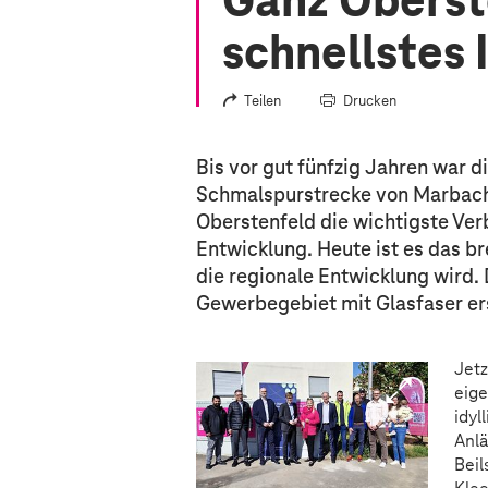
Ganz Obers
schnellstes 
Teilen
Drucken
Bis vor gut fünfzig Jahren war d
Schmalspurstrecke von Marbach 
Oberstenfeld die wichtigste Ver
Entwicklung. Heute ist es das br
die regionale Entwicklung wird.
Gewerbegebiet mit Glasfaser er
Jetz
eige
idyl
Anlä
Beil