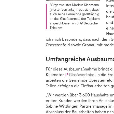
Kle
Bürgermeister Markus Kleemann
Inte
(vierter von links) freut sich, dass
die 
auch seine Gemeinde großflächig
heut
an das Glasfasernetz der Telekom
und 
angeschlossen wird.
© Deutsche
eine
Telekom
Haus
ich mich besonders, dass nach dem 
Oberstenfeld sowie Gronau mit moder
Umfangreiche Ausbau
Für diese Ausbaumaßnahme bringt d
Kilometer
Glasfaserkabel
in die Erd
arbeiten die Gemeinde Oberstenfeld
Teilen erfolgen die Tiefbauarbeiten
„Wir werden über 3.600 Haushalte un
ersten Kunden werden ihren Anschluss
Sabine Wittlinger, Partnermanagerin 
Abschluss der Bauarbeiten haben nah