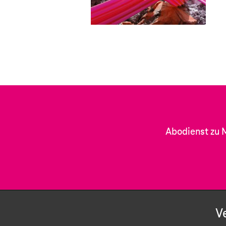
Abodienst zu 
V