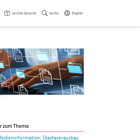
Leichte Sprache
Suche
English
r zum Thema
edieninformation: Glasfaserausbau