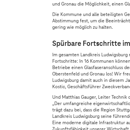
und Gronau die Möglichkeit, einen Gl
Die Kommune und alle beteiligten Ge
Abstimmung fest, um die Beeinträch
gering wie möglich zu halten.
Spürbare Fortschritte i
Im gesamten Landkreis Ludwigsburg 
Fortschritte: In 16 Kommunen können 
Betriebe einen Glasfaseranschluss de
Oberstenfeld und Gronau los! Wir fre
Ludwigsburg damit auch in diesem Jah
Kostic, Geschäftsführer Zweckverban
Und Matthias Gauger, Leiter Technik 
„Der umfangreiche eigenwirtschaftli
trägt dazu bei, dass die Region Stut
Landkreis Ludwigsburg seine führende
Eine moderne digitale Infrastruktur au
Zukunftsfähigkeit unserer Wirtschaft 