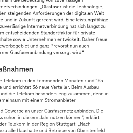
emann die Bedeutung von zuverlässigen
rnetverbindungen: „Glasfaser ist die Technologie,
den steigenden Anforderungen der digitalen Welt
e und in Zukunft gerecht wird. Eine leistungsfähige
zuverlässige Internetverbindung hat sich längst zu
m entscheidenden Standortfaktor für private
halte sowie Unternehmen entwickelt. Daher freue
Gewerbegebiet und ganz Prevorst nun auch
ner Glasfaseranbindung versorgt wird.“
maßnahmen
ie Telekom in den kommenden Monaten rund 165
e und errichtet 36 neue Verteiler. Beim Ausbau
 und die Telekom besonders eng zusammen, denn in
 gemeinsam mit einem Stromanbieter.
d Gewerbe an unser Glasfasernetz anbinden. Die
 schon in diesem Jahr nutzen können“, erklärt
der Telekom in der Region Stuttgart. „Nach
ezu alle Haushalte und Betriebe von Oberstenfeld