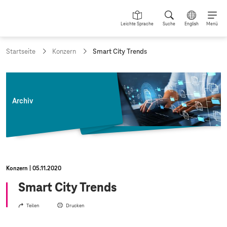
Leichte Sprache
Suche
English
Menü
a
Startseite
Konzern
Smart City Trends
k
t
u
e
l
Archiv
l
e
S
e
i
t
e
Konzern
05.11.2020
:
Smart City Trends
Teilen
Drucken