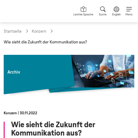
Leichte Sprache
Suche
English
Menü
Startseite
Konzern
a
Wie sieht die Zukunft der Kommunikation aus?
k
t
u
e
l
Archiv
l
e
S
e
i
t
e
Konzern
30.11.2022
:
Wie sieht die Zukunft der
Kommunikation aus?