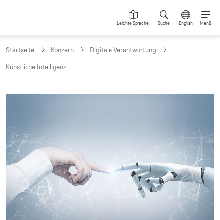
Leichte Sprache
Suche
English
Menü
Startseite
Konzern
Digitale Verantwortung
Künstliche Intelligenz
K
ü
n
s
t
l
i
c
h
e