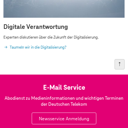
I
n
t
Digitale Verantwortung
e
l
Experten diskutieren über die Zukunft der Digitalisierung.
l
Taumeln wir in die Digitalisierung?
i
g
e
n
z
E-Mail Service
Abodienst zu Medieninformationen und wichtigen Terminen
der Deutschen Telekom
Newsservice Anmeldung