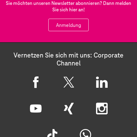
Sie möchten unseren Newsletter abonnieren? Dann melden
Sie sich hier an!
Anmeldung
Vernetzen Sie sich mit uns: Corporate
Channel
F
X
L
a
i
c
n
Y
X
I
e
k
o
i
n