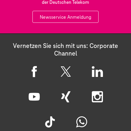
der Deutschen Telekom
Newsservice Anmeldung
Vernetzen Sie sich mit uns: Corporate
Channel
F
X
L
a
i
c
n
Y
X
I
e
k
o
i
n
b
e
u
n
s