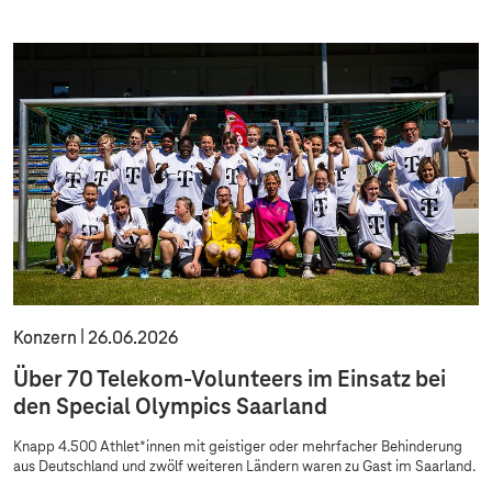
y
m
p
i
c
s
Konzern
26.06.2026
Über 70 Telekom-Volunteers im Einsatz bei
den Special Olympics Saarland
Knapp 4.500 Athlet*innen mit geistiger oder mehrfacher Behinderung
aus Deutschland und zwölf weiteren Ländern waren zu Gast im Saarland.