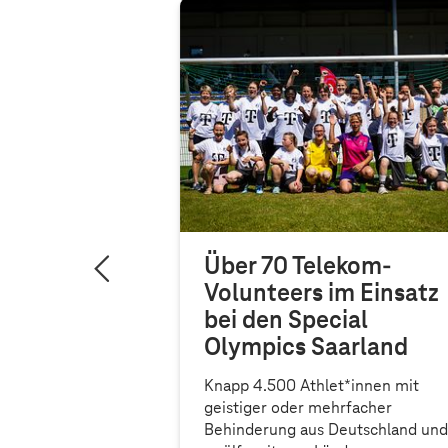
elfalt
Über 70 Telekom-
Volunteers im Einsatz
s-Sportler*innen
bei den Special
ball und
Olympics Saarland
es FC Bayern
n in München
Knapp 4.500 Athlet*innen mit
geistiger oder mehrfacher
tion
Behinderung aus Deutschland un