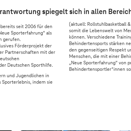
ion durch Sport
rantwortung spiegelt sich in allen Bereic
(aktuell: Rollstuhlbasketball
bereits seit 2006 für den
somit die Lebenswelt von Me
Neue Sporterfahrung“ als
können. Verschiedene Trainin
n gerufen.
Behindertensports stärken ne
lusives Förderprojekt der
den gegenseitigen Respekt u
er Partnerschaften mit der
Menschen, die mit einer Behi
Deutschen
„Neue Sporterfahrung“ von pr
der Deutschen Sporthilfe.
Behindertensportler*innen so
ern und Jugendlichen in
 Sporterlebnis, indem sie