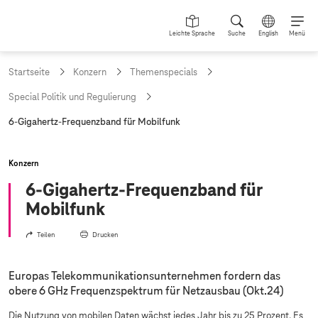
Leichte Sprache
Suche
English
Menü
Startseite
Konzern
Themenspecials
Special Politik und Regulierung
a
6-Gigahertz-Frequenzband für Mobilfunk
k
t
u
Konzern
e
l
6-Gigahertz-Frequenzband für
l
Mobilfunk
e
S
e
Teilen
Drucken
i
t
e
Europas Telekommunikationsunternehmen fordern das
:
obere 6 GHz Frequenzspektrum für Netzausbau (Okt.24)
Die Nutzung von mobilen Daten wächst jedes Jahr bis zu 25 Prozent. Es