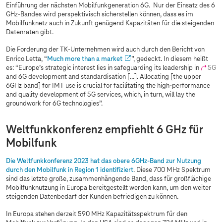
Einführung der nächsten Mobilfunkgeneration 6G. Nur der Einsatz des 6
GHz-Bandes wird perspektivisch sicherstellen können, dass es im
Mobilfunknetz auch in Zukunft genügend Kapazitäten für die steigenden
Datenraten gibt.
Die Forderung der TK-Unternehmen wird auch durch den Bericht von
Enrico Letta, “
Much more than a market
”, gedeckt. In diesem heißt
es: “Europe’s strategic interest lies in safeguarding its leadership in
5G
and 6G development and standardisation […]. Allocating [the upper
6GHz band] for IMT use is crucial for facilitating the high-performance
and quality development of 5G services, which, in turn, will lay the
groundwork for 6G technologies”.
Weltfunkkonferenz empfiehlt 6 GHz für
Mobilfunk
Die Weltfunkkonferenz 2023 hat das obere 6GHz-Band zur Nutzung
durch den Mobilfunk in Region 1 identifiziert
. Diese 700 MHz Spektrum
sind das letzte große, zusammenhängende Band, dass für großflächige
Mobilfunknutzung in Europa bereitgestellt werden kann, um den weiter
steigenden Datenbedarf der Kunden befriedigen zu können.
In Europa stehen derzeit 590 MHz Kapazitätsspektrum für den