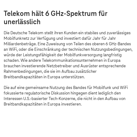
Telekom hält 6 GHz-Spektrum für
unerlässlich
Die Deutsche Telekom stellt ihren Kunden ein stabiles und zuverlässiges
Mobilfunknetz zur Verfügung und investiert dafür Jahr für Jahr
Milliardenbeträge. Eine Zuweisung von Teilen des oberen 6 GHz-Bandes
an WiFi, oder die Einschränkung der technischen Nutzungsbedingungen,
würde der Leistungsfähigkeit der Mobilfunkversorgung langfristig
schaden. Wie andere Telekommunikationsunternehmen in Europa
brauchen investierende Netzbetreiber und Ausrüster entsprechende
Rahmenbedingungen, die sie im Aufbau zusätzlicher
Breitbandkapazitäten in Europa unterstützen.
Die auf eine gemeinsame Nutzung des Bandes für Mobilfunk und WiFi
fokussierte regulatorische Diskussion hingegen dient lediglich den
Interessen U.S.-basierter Tech-Konzerne, die nicht in den Aufbau von
Breitbandkapazitäten in Europa investieren.
Sorry, diesen Inhalt dürfen wir aufgrund Ihrer
Cookie-Einstellungen nicht anzeigen.
Bitte aktivieren Sie in Ihren
Einstellungen
„Marketing durch Partner“.