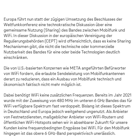
Europa führt nun statt der zügigen Umsetzung des Beschlusses der
Weltfunkkonferenz eine technokratische Diskussion über eine
gemeinsame Nutzung (Sharing) des Bandes zwischen Mobilfunk und
WiFi. In dieser Diskussion in der europäischen Vereinigung der
Regulierungsbehörden (CEPT) wird offensichtlich, dass es keine Sharing
Mechanismen gibt, die nicht die technische oder kommerzielle
Nutzbarkeit des Bandes für eine oder beide Technologien deutlich
einschränken.
Die von U.S.-basierten Konzernen wie META angeführten Befürworter
von WiFi fordern, die erlaubte Sendeleistung von Mobilfunkantennen
derart zu reduzieren, dass ein Ausbau von Mobilfunk technisch und
ökonomisch faktisch nicht mehr möglich ist.
Dabei benötigt WiFi keine zusätzlichen Frequenzen. Bereits im Jahr 2021
wurde mit der Zuweisung von 480 MHz im unteren 6 GHz Bandes das für
WiFi verfügbare Spektrum fast verdoppelt. Bislang ist dieses Spektrum
in Deutschland und Europa jedoch weitgehend ungenutzt. Als Anbieter
von Festnetzdiensten, maßgeblicher Anbieter von WiFi-Routern und
öffentlichen WiFi-Hotspots sehen wir in absehbarer Zukunft für unsere
Kunden keine frequenzbedingten Engpässe bei WiFi. Für den Mobilfunk
hingegen ist das obere 6 GHz-Band perspektivisch unerlässlich.