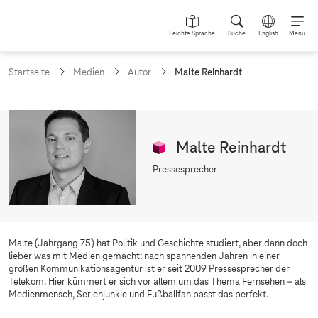
Leichte Sprache
Suche
English
Menü
a
Startseite
Medien
Autor
Malte Reinhardt
k
t
u
e
l
Malte Reinhardt
l
e
Pressesprecher
S
e
i
t
e
:
Malte (Jahrgang 75) hat Politik und Geschichte studiert, aber dann doch
lieber was mit Medien gemacht: nach spannenden Jahren in einer
großen Kommunikationsagentur ist er seit 2009 Pressesprecher der
Telekom. Hier kümmert er sich vor allem um das Thema Fernsehen – als
Medienmensch, Serienjunkie und Fußballfan passt das perfekt.