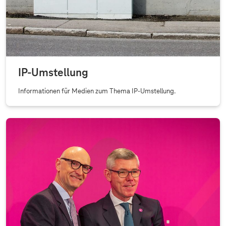
e
n
2
0
2
IP-Umstellung
0
Informationen für Medien zum Thema IP-Umstellung.