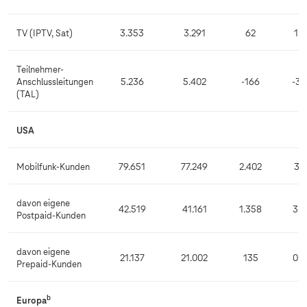
TV (IPTV, Sat)
3.353
3.291
62
1,9
Teilnehmer-
Anschlussleitungen
5.236
5.402
-166
-3,1
(TAL)
USA
Mobilfunk-Kunden
79.651
77.249
2.402
3,1
davon eigene
42.519
41.161
1.358
3,3
Postpaid-Kunden
davon eigene
21.137
21.002
135
0,6
Prepaid-Kunden
b
Europa