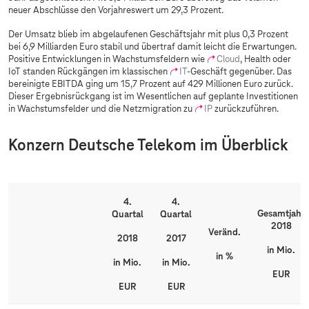
neuer Abschlüsse den Vorjahreswert um 29,3 Prozent.
Der Umsatz blieb im abgelaufenen Geschäftsjahr mit plus 0,3 Prozent
bei 6,9 Milliarden Euro stabil und übertraf damit leicht die Erwartungen.
Positive Entwicklungen in Wachstumsfeldern wie
Cloud
, Health oder
IoT standen Rückgängen im klassischen
IT
-Geschäft gegenüber. Das
bereinigte EBITDA ging um 15,7 Prozent auf 429 Millionen Euro zurück.
Dieser Ergebnisrückgang ist im Wesentlichen auf geplante Investitionen
in Wachstumsfelder und die Netzmigration zu
IP
zurückzuführen.
Konzern Deutsche Telekom im Überblick
4.
4.
Gesamtjahr
Quartal
Quartal
2018
Veränd.
2018
2017
in Mio.
in %
in Mio.
in Mio.
EUR
EUR
EUR