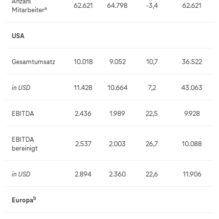
Anzahl
62.621
64.798
-3,4
62.621
a
Mitarbeiter
USA
Gesamtumsatz
10.018
9.052
10,7
36.522
in USD
11.428
10.664
7,2
43.063
EBITDA
2.436
1.989
22,5
9.928
EBITDA
2.537
2.003
26,7
10.088
bereinigt
in USD
2.894
2.360
22,6
11.906
b
Europa