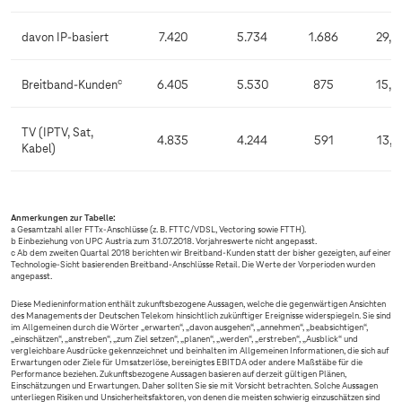
davon IP-basiert
7.420
5.734
1.686
29,4
c
Breitband-Kunden
6.405
5.530
875
15,8
TV (IPTV, Sat,
4.835
4.244
591
13,9
Kabel)
Anmerkungen zur Tabelle:
a Gesamtzahl aller FTTx-Anschlüsse (z. B. FTTC/VDSL, Vectoring sowie FTTH).
b Einbeziehung von UPC Austria zum 31.07.2018. Vorjahreswerte nicht angepasst.
c Ab dem zweiten Quartal 2018 berichten wir Breitband-Kunden statt der bisher gezeigten, auf einer
Technologie-Sicht basierenden Breitband-Anschlüsse Retail. Die Werte der Vorperioden wurden
angepasst.
Diese Medieninformation enthält zukunftsbezogene Aussagen, welche die gegenwärtigen Ansichten
des Managements der Deutschen Telekom hinsichtlich zukünftiger Ereignisse widerspiegeln. Sie sind
im Allgemeinen durch die Wörter „erwarten“, „davon ausgehen“, „annehmen“, „beabsichtigen“,
„einschätzen“, „anstreben“, „zum Ziel setzen“, „planen“, „werden“, „erstreben“, „Ausblick“ und
vergleichbare Ausdrücke gekennzeichnet und beinhalten im Allgemeinen Informationen, die sich auf
Erwartungen oder Ziele für Umsatzerlöse, bereinigtes EBITDA oder andere Maßstäbe für die
Performance beziehen. Zukunftsbezogene Aussagen basieren auf derzeit gültigen Plänen,
Einschätzungen und Erwartungen. Daher sollten Sie sie mit Vorsicht betrachten. Solche Aussagen
unterliegen Risiken und Unsicherheitsfaktoren, von denen die meisten schwierig einzuschätzen sind