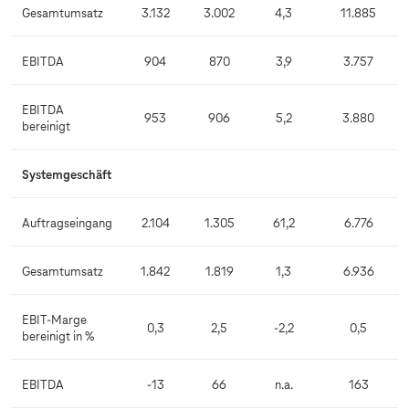
Gesamtumsatz
3.132
3.002
4,3
11.885
EBITDA
904
870
3,9
3.757
EBITDA
953
906
5,2
3.880
bereinigt
Systemgeschäft
Auftragseingang
2.104
1.305
61,2
6.776
Gesamtumsatz
1.842
1.819
1,3
6.936
EBIT-Marge
0,3
2,5
-2,2
0,5
bereinigt in %
EBITDA
-13
66
n.a.
163