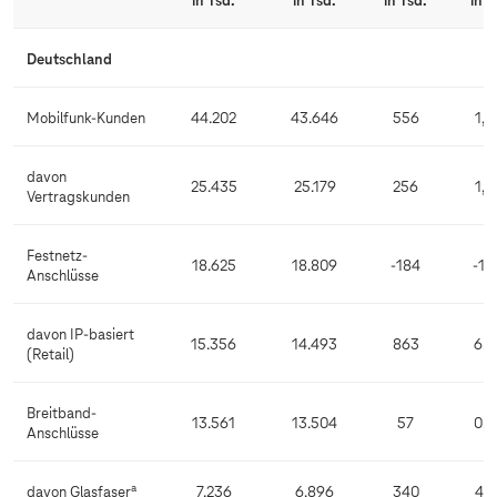
in Tsd.
in Tsd.
in Tsd.
in 
Deutschland
Mobilfunk-Kunden
44.202
43.646
556
1,3
davon
25.435
25.179
256
1,0
Vertragskunden
Festnetz-
18.625
18.809
-184
-1,0
Anschlüsse
davon IP-basiert
15.356
14.493
863
6,0
(Retail)
Breitband-
13.561
13.504
57
0,4
Anschlüsse
a
davon Glasfaser
7.236
6.896
340
4,9