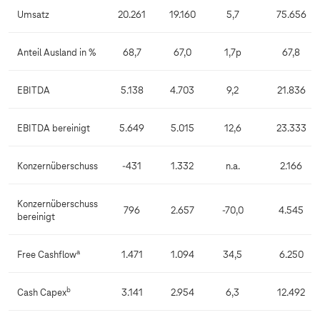
Umsatz
20.261
19.160
5,7
75.656
Anteil Ausland in %
68,7
67,0
1,7p
67,8
EBITDA
5.138
4.703
9,2
21.836
EBITDA bereinigt
5.649
5.015
12,6
23.333
Konzernüberschuss
-431
1.332
n.a.
2.166
Konzernüberschuss
796
2.657
-70,0
4.545
bereinigt
a
Free Cashflow
1.471
1.094
34,5
6.250
b
Cash Capex
3.141
2.954
6,3
12.492