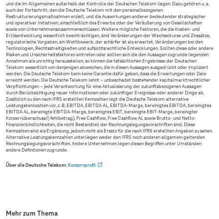
und die im Allgemeinen außerhalb der Kontrolle der Deutschen Telekom liegen. Dazu gehören u. a.
auch der Fortschritt, den die Deutsche Telekom mit den personalbezogenen
Restrukturierungsmaßnahmen erzielt, und die Auswirkungen anderer bedeutender strategischer
und operativer Initiativen, einschließlich des Erwerbs oder der Veräußerung von Gesellschaften
sowie von Unternehmenszusammenschlüssen. Weitere mögliche Faktoren, die die Kosten- und
Erlösentwicklung wesentlich beeinträchtigen, sind Veränderungen der Wechselkurse und Zinssätze,
regulatorische Vorgaben, ein Wettbewerb, der schärfer ist als erwartet, Veränderungen bei den
Technologien, Rechtsstreitigkeiten und aufsichtsrechtliche Entwicklungen. Sollten diese oder andere
Risiken und Unsicherheitsfaktoren eintreten oder sollten sich die den Aussagen zugrunde liegenden
Annahmen als unrichtig herausstellen, so können die tatsächlichen Ergebnisse der Deutschen
Telekom wesentlich von denjenigen abweichen, die in diesen Aussagen ausgedrückt oder impliziert
werden. Die Deutsche Telekom kann keine Garantie dafür geben, dass die Erwartungen oder Ziele
erreicht werden. Die Deutsche Telekom lehnt – unbeschadet bestehender kapitalmarktrechtlicher
Verpflichtungen – jede Verantwortung für eine Aktualisierung der zukunftsbezogenen Aussagen
durch Berücksichtigung neuer Informationen oder zukünftiger Ereignisse oder anderer Dinge ab.
Zusätzlich zu den nach IFRS erstellten Kennzahlen legt die Deutsche Telekom alternative
Leistungskennzahlen vor, z. B. EBITDA, EBITDA AL, EBITDA-Marge, bereinigtes EBITDA, bereinigtes
EBITDA AL, bereinigte EBITDA-Marge, bereinigtes EBIT, bereinigte EBIT-Marge, bereinigter
Konzernüberschuss/(-fehlbetrag), Free Cashflow, Free Cashflow AL sowie Brutto- und Netto-
Finanzverbindlichkeiten, die nicht Bestandteil der Rechnungslegungsvorschriften sind. Diese
Kennzahlen sind als Ergänzung, jedoch nicht als Ersatz für die nach IFRS erstellten Angaben zu sehen.
Alternative Leistungskennzahlen unterliegen weder den IFRS noch anderen allgemein geltenden
Rechnungslegungsvorschriften. Andere Unternehmen legen diesen Begriffen unter Umständen
andere Definitionen zugrunde.
Über die Deutsche Telekom
:
Konzernprofil
Mehr zum Thema