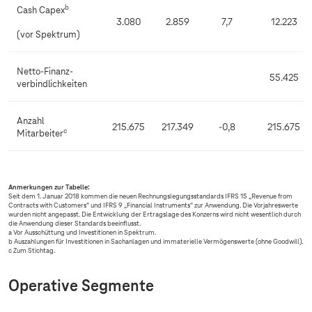
b
Cash Capex
3.080
2.859
7,7
12.223
(vor Spektrum)
Netto-Finanz-
55.425
verbindlichkeiten
Anzahl
215.675
217.349
-0,8
215.675
c
Mitarbeiter
Anmerkungen zur Tabelle:
Seit dem 1. Januar 2018 kommen die neuen Rechnungslegungsstandards IFRS 15 „Revenue from
Contracts with Customers“ und IFRS 9 „Financial Instruments“ zur Anwendung. Die Vorjahreswerte
wurden nicht angepasst. Die Entwicklung der Ertragslage des Konzerns wird nicht wesentlich durch
die Anwendung dieser Standards beeinflusst.
a Vor Ausschüttung und Investitionen in Spektrum.
b Auszahlungen für Investitionen in Sachanlagen und immaterielle Vermögenswerte (ohne Goodwill).
c Zum Stichtag.
Operative Segmente