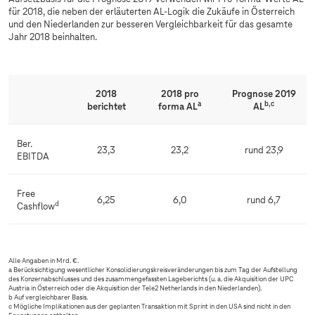
für 2018, die neben der erläuterten AL-Logik die Zukäufe in Österreich
und den Niederlanden zur besseren Vergleichbarkeit für das gesamte
Jahr 2018 beinhalten.
2018
2018 pro
Prognose 2019
a
b,c
berichtet
forma AL
AL
Ber.
23,3
23,2
rund 23,9
EBITDA
Free
6,25
6,0
rund 6,7
d
Cashflow
Alle Angaben in Mrd. €.
a Berücksichtigung wesentlicher Konsolidierungskreisveränderungen bis zum Tag der Aufstellung
des Konzernabschlusses und des zusammengefassten Lageberichts (u. a. die Akquisition der UPC
Austria in Österreich oder die Akquisition der Tele2 Netherlands in den Niederlanden).
b Auf vergleichbarer Basis.
c Mögliche Implikationen aus der geplanten Transaktion mit Sprint in den USA sind nicht in den