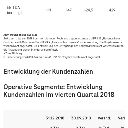
EBITDA
111
147
-24,5
429
bereinigt
Anmerkungen zur Tabelle:
Seit dem 1. Januar 2018 kommen die neuen Rechnungslegungsstandards IFRS 15 „Revenue from
Contracts with Customers“ und IFRS 9 „Financial Instruments“ zur Anwendung. Die Vorjahreswerte
wurden nicht angepasst. Die Entwicklung der Ertragslage des Konzerns wird nicht wesentlich durch
die Anwendung dieser Standards beeinflusst.
a Zum Stichtag.
b Einbeziehung von UPC Austria zum 31.07.2018. Vorjahreswerte nicht angepasst.
Entwicklung der Kundenzahlen
Operative Segmente: Entwicklung
Kundenzahlen im vierten Quartal 2018
31.12.2018
30.09.2018
Veränd.
Verän