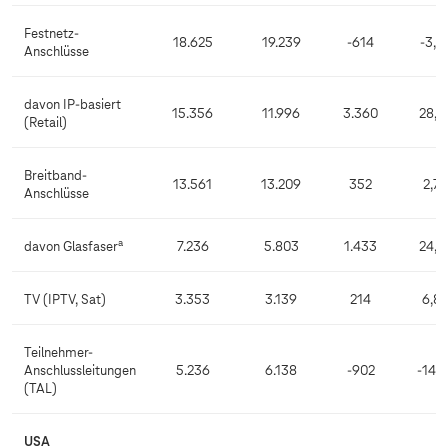
Festnetz-
18.625
19.239
-614
-3,2
Anschlüsse
davon IP-basiert
15.356
11.996
3.360
28,0
(Retail)
Breitband-
13.561
13.209
352
2,7
Anschlüsse
a
davon Glasfaser
7.236
5.803
1.433
24,7
TV (IPTV, Sat)
3.353
3.139
214
6,8
Teilnehmer-
Anschlussleitungen
5.236
6.138
-902
-14,7
(TAL)
USA