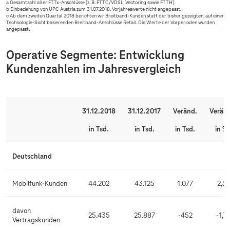
a Gesamtzahl aller FTTx-Anschlüsse (z. B. FTTC/VDSL, Vectoring sowie FTTH).
b Einbeziehung von UPC Austria zum 31.07.2018. Vorjahreswerte nicht angepasst.
c Ab dem zweiten Quartal 2018 berichten wir Breitband-Kunden statt der bisher gezeigten, auf einer
Technologie-Sicht basierenden Breitband-Anschlüsse Retail. Die Werte der Vorperioden wurden
angepasst.
Operative Segmente: Entwicklung
Kundenzahlen im Jahresvergleich
31.12.2018
31.12.2017
Veränd.
Verän
in Tsd.
in Tsd.
in Tsd.
in %
Deutschland
Mobilfunk-Kunden
44.202
43.125
1.077
2,5
davon
25.435
25.887
-452
-1,7
Vertragskunden