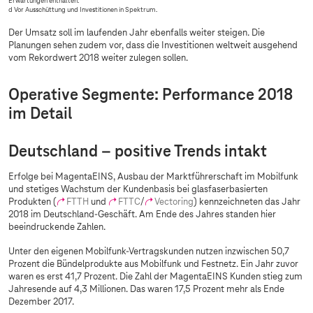
Erwartungen enthalten.
d Vor Ausschüttung und Investitionen in Spektrum.
Der Umsatz soll im laufenden Jahr ebenfalls weiter steigen. Die
Planungen sehen zudem vor, dass die Investitionen weltweit ausgehend
vom Rekordwert 2018 weiter zulegen sollen.
Operative Segmente: Performance 2018
im Detail
Deutschland – positive Trends intakt
Erfolge bei MagentaEINS, Ausbau der Marktführerschaft im Mobilfunk
und stetiges Wachstum der Kundenbasis bei glasfaserbasierten
Produkten (
FTTH
und
FTTC
/
Vectoring
) kennzeichneten das Jahr
2018 im Deutschland-Geschäft. Am Ende des Jahres standen hier
beeindruckende Zahlen.
Unter den eigenen Mobilfunk-Vertragskunden nutzen inzwischen 50,7
Prozent die Bündelprodukte aus Mobilfunk und Festnetz. Ein Jahr zuvor
waren es erst 41,7 Prozent. Die Zahl der MagentaEINS Kunden stieg zum
Jahresende auf 4,3 Millionen. Das waren 17,5 Prozent mehr als Ende
Dezember 2017.