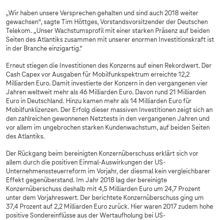
„Wir haben unsere Versprechen gehalten und sind auch 2018 weiter
gewachsen“, sagte Tim Höttges, Vorstandsvorsitzender der Deutschen
Telekom. „Unser Wachstumsprofil mit einer starken Präsenz auf beiden
Seiten des Atlantiks zusammen mit unserer enormen Investitionskraft ist
in der Branche einzigartig.“
Erneut stiegen die Investitionen des Konzerns auf einen Rekordwert. Der
Cash Capex vor Ausgaben für Mobilfunkspektrum erreichte 12,2
Milliarden Euro. Damit investierte der Konzern in den vergangenen vier
Jahren weltweit mehr als 46 Milliarden Euro. Davon rund 21 Milliarden
Euro in Deutschland. Hinzu kamen mehr als 14 Milliarden Euro für
Mobilfunklizenzen. Der Erfolg dieser massiven Investitionen zeigt sich an
den zahlreichen gewonnenen Netztests in den vergangenen Jahren und
vor allem im ungebrochen starken Kundenwachstum, auf beiden Seiten
des Atlantiks.
Der Rückgang beim bereinigten Konzernüberschuss erklärt sich vor
allem durch die positiven Einmal-Auswirkungen der US-
Unternehmenssteuerreform im Vorjahr, der diesmal kein vergleichbarer
Effekt gegenüberstand. Im Jahr 2018 lag der bereinigte
Konzernüberschuss deshalb mit 4,5 Milliarden Euro um 24,7 Prozent
unter dem Vorjahreswert. Der berichtete Konzernüberschuss ging um
37,4 Prozent auf 2,2 Milliarden Euro zurück. Hier waren 2017 zudem hohe
positive Sondereinflüsse aus der Wertaufholung bei US-