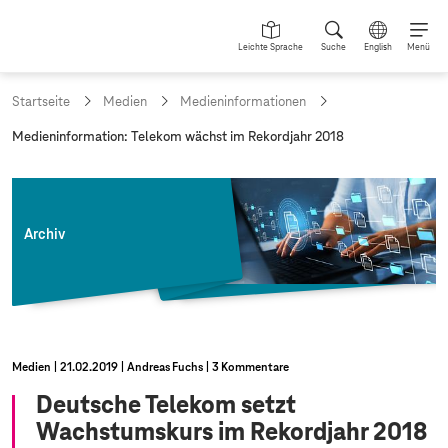
Leichte Sprache
Suche
English
Menü
Startseite
Medien
Medieninformationen
a
Medieninformation: Telekom wächst im Rekordjahr 2018
k
t
u
e
l
Archiv
l
e
S
e
i
t
e
Medien
21.02.2019
Andreas Fuchs
3 Kommentare
:
Deutsche Telekom setzt
Wachstumskurs im Rekordjahr 2018