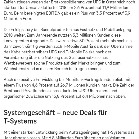
Zahlen stiegen wegen der Erstkonsolidierung von UPC in Österreich noch
stärker. Der Umsatz kletterte 2018 um 2,6 Prozent auf 11,9 Milliarden
Euro. Beim bereinigten EBITDA gab es ein Plus von 3,5 Prozent auf 3,9
Milliarden Euro.
Die Erfolgsstory bei Bündelprodukten aus Festnetz und Mobilfunk ging
2018 weiter. Zum Jahresende nutzten 3,3 Millionen Kunden diese
konvergenten Angebote. Das waren etwa 50 Prozent mehr als noch ein
Jahr zuvor. Künftig werden auch T-Mobile Austria dank der Übernahme
des Kabelnetzbetreibers UPC und T-Mobile Polska nach der
Vereinbarung über die Nutzung des Glasfasernetzes eines
Wettbewerbers solche Produkte auf den Markt bringen und zum
Wachstumstrend in diesem Bereich beitragen können.
Auch die positive Entwicklung bei Mobilfunk-Vertragskunden blieb mit
einem Plus von 4,6 Prozent auf 26,7 Millionen Kunden intakt. Die Zahl der
Breitband-Privatkunden schoss dank der UPC-Übernahme und
organischer Zuwächse um 15,8 Prozent auf 6,4 Millionen nach oben.
Systemgeschäft – neue Deals für
T-Systems
Mit einer starken Entwicklung beim Auftragseingang hat
T-Systems
das
Jahr abgeschlossen. Mit 6,8 Milliarden Euro überstieg das Volumen