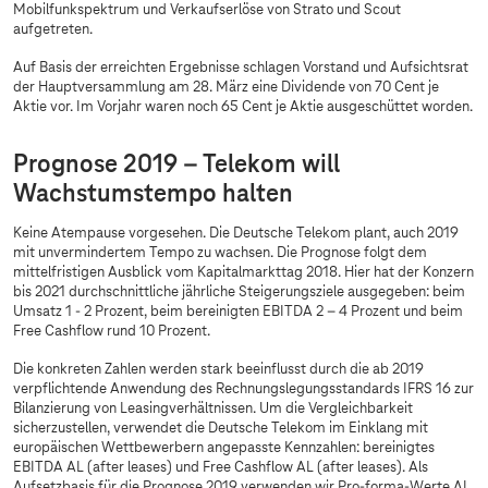
Mobilfunkspektrum und Verkaufserlöse von Strato und Scout
aufgetreten.
Auf Basis der erreichten Ergebnisse schlagen Vorstand und Aufsichtsrat
der Hauptversammlung am 28. März eine Dividende von 70 Cent je
Aktie vor. Im Vorjahr waren noch 65 Cent je Aktie ausgeschüttet worden.
Prognose 2019 – Telekom will
Wachstumstempo halten
Keine Atempause vorgesehen. Die Deutsche Telekom plant, auch 2019
mit unvermindertem Tempo zu wachsen. Die Prognose folgt dem
mittelfristigen Ausblick vom Kapitalmarkttag 2018. Hier hat der Konzern
bis 2021 durchschnittliche jährliche Steigerungsziele ausgegeben: beim
Umsatz 1 - 2 Prozent, beim bereinigten EBITDA 2 – 4 Prozent und beim
Free Cashflow rund 10 Prozent.
Die konkreten Zahlen werden stark beeinflusst durch die ab 2019
verpflichtende Anwendung des Rechnungslegungsstandards IFRS 16 zur
Bilanzierung von Leasingverhältnissen. Um die Vergleichbarkeit
sicherzustellen, verwendet die Deutsche Telekom im Einklang mit
europäischen Wettbewerbern angepasste Kennzahlen: bereinigtes
EBITDA AL (after leases) und Free Cashflow AL (after leases). Als
Aufsetzbasis für die Prognose 2019 verwenden wir Pro-forma-Werte AL