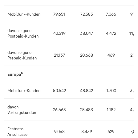
Mobilfunk-Kunden
79.651
72.585
7.066
9,7
davon eigene
42.519
38.047
4.472
11,8
Postpaid-Kunden
davon eigene
21.137
20.668
469
2,3
Prepaid-Kunden
b
Europa
Mobilfunk-Kunden
50.542
48.842
1.700
3,5
davon
26.665
25.483
1.182
4,6
Vertragskunden
Festnetz-
9.068
8.439
629
7,5
Anschlüsse