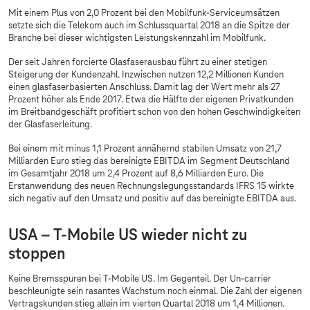
Mit einem Plus von 2,0 Prozent bei den Mobilfunk-Serviceumsätzen
setzte sich die Telekom auch im Schlussquartal 2018 an die Spitze der
Branche bei dieser wichtigsten Leistungskennzahl im Mobilfunk.
Der seit Jahren forcierte Glasfaserausbau führt zu einer stetigen
Steigerung der Kundenzahl. Inzwischen nutzen 12,2 Millionen Kunden
einen glasfaserbasierten Anschluss. Damit lag der Wert mehr als 27
Prozent höher als Ende 2017. Etwa die Hälfte der eigenen Privatkunden
im Breitbandgeschäft profitiert schon von den hohen Geschwindigkeiten
der Glasfaserleitung.
Bei einem mit minus 1,1 Prozent annähernd stabilen Umsatz von 21,7
Milliarden Euro stieg das bereinigte EBITDA im Segment Deutschland
im Gesamtjahr 2018 um 2,4 Prozent auf 8,6 Milliarden Euro. Die
Erstanwendung des neuen Rechnungslegungsstandards IFRS 15 wirkte
sich negativ auf den Umsatz und positiv auf das bereinigte EBITDA aus.
USA – T-Mobile US wieder nicht zu
stoppen
Keine Bremsspuren bei T-Mobile US. Im Gegenteil. Der Un-carrier
beschleunigte sein rasantes Wachstum noch einmal. Die Zahl der eigenen
Vertragskunden stieg allein im vierten Quartal 2018 um 1,4 Millionen.