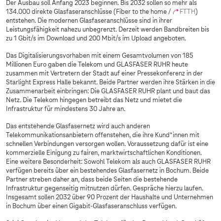
Der Ausbau soll Anfang 2023 beginnen. Bis 2032 sollen so mehr als
134.000 direkte Glasfaseranschlüsse (Fiber to the home /
FTTH
)
entstehen. Die modernen Glasfaseranschlüsse sind in ihrer
Leistungsfähigkeit nahezu unbegrenzt. Derzeit werden Bandbreiten bis
zu 1 Gbit/s im Download und 200 Mbit/s im Upload angeboten.
Das Digitalisierungsvorhaben mit einem Gesamtvolumen von 185
Millionen Euro gaben die Telekom und GLASFASER RUHR heute
zusammen mit Vertretern der Stadt auf einer Pressekonferenz in der
Starlight Express Halle bekannt. Beide Partner werden ihre Stärken in die
Zusammenarbeit einbringen: Die GLASFASER RUHR plant und baut das
Netz. Die Telekom hingegen betreibt das Netz und mietet die
Infrastruktur für mindestens 30 Jahre an.
Das entstehende Glasfasernetz wird auch anderen
Telekommunikationsanbietern offenstehen, die ihre Kund*innen mit
schnellen Verbindungen versorgen wollen. Voraussetzung dafür ist eine
kommerzielle Einigung zu fairen, marktwirtschaftlichen Konditionen.
Eine weitere Besonderheit: Sowohl Telekom als auch GLASFASER RUHR
verfügen bereits über ein bestehendes Glasfasernetz in Bochum. Beide
Partner streben daher an, dass beide Seiten die bestehende
Infrastruktur gegenseitig mitnutzen dürfen. Gespräche hierzu laufen.
Insgesamt sollen 2032 über 90 Prozent der Haushalte und Unternehmen
in Bochum über einen Gigabit-Glasfaseranschluss verfügen.