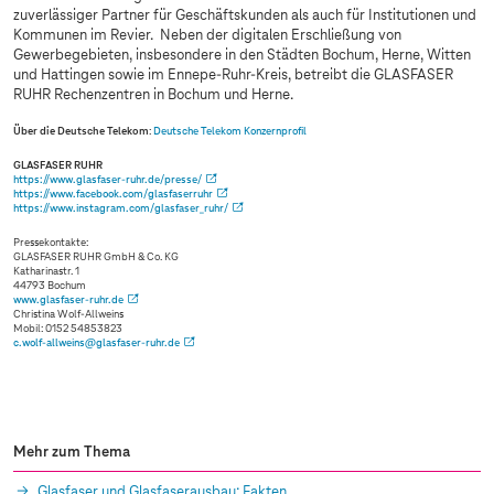
zuverlässiger Partner für Geschäftskunden als auch für Institutionen und
Kommunen im Revier. Neben der digitalen Erschließung von
Gewerbegebieten, insbesondere in den Städten Bochum, Herne, Witten
und Hattingen sowie im Ennepe-Ruhr-Kreis, betreibt die GLASFASER
RUHR Rechenzentren in Bochum und Herne.
Über die Deutsche Telekom
:
Deutsche Telekom Konzernprofil
GLASFASER RUHR
https://www.glasfaser-ruhr.de/presse/
https://www.facebook.com/glasfaserruhr
https://www.instagram.com/glasfaser_ruhr/
Pressekontakte:
GLASFASER RUHR GmbH & Co. KG
Katharinastr. 1
44793 Bochum
www.glasfaser-ruhr.de
Christina Wolf-Allweins
Mobil: 0152 54853823
c.wolf-allweins@glasfaser-ruhr.de
Mehr zum Thema
Glasfaser und Glasfaserausbau: Fakten