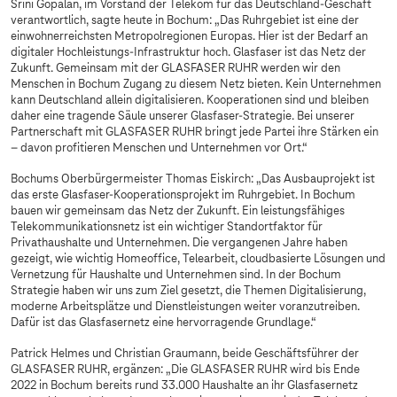
Srini Gopalan, im Vorstand der Telekom für das Deutschland-Geschäft
verantwortlich, sagte heute in Bochum: „Das Ruhrgebiet ist eine der
einwohnerreichsten Metropolregionen Europas. Hier ist der Bedarf an
digitaler Hochleistungs-Infrastruktur hoch. Glasfaser ist das Netz der
Zukunft. Gemeinsam mit der GLASFASER RUHR werden wir den
Menschen in Bochum Zugang zu diesem Netz bieten. Kein Unternehmen
kann Deutschland allein digitalisieren. Kooperationen sind und bleiben
daher eine tragende Säule unserer Glasfaser-Strategie. Bei unserer
Partnerschaft mit GLASFASER RUHR bringt jede Partei ihre Stärken ein
– davon profitieren Menschen und Unternehmen vor Ort.“
Bochums Oberbürgermeister Thomas Eiskirch: „Das Ausbauprojekt ist
das erste Glasfaser-Kooperationsprojekt im Ruhrgebiet. In Bochum
bauen wir gemeinsam das Netz der Zukunft. Ein leistungsfähiges
Telekommunikationsnetz ist ein wichtiger Standortfaktor für
Privathaushalte und Unternehmen. Die vergangenen Jahre haben
gezeigt, wie wichtig Homeoffice, Telearbeit, cloudbasierte Lösungen und
Vernetzung für Haushalte und Unternehmen sind. In der Bochum
Strategie haben wir uns zum Ziel gesetzt, die Themen Digitalisierung,
moderne Arbeitsplätze und Dienstleistungen weiter voranzutreiben.
Dafür ist das Glasfasernetz eine hervorragende Grundlage.“
Patrick Helmes und Christian Graumann, beide Geschäftsführer der
GLASFASER RUHR, ergänzen: „Die GLASFASER RUHR wird bis Ende
2022 in Bochum bereits rund 33.000 Haushalte an ihr Glasfasernetz