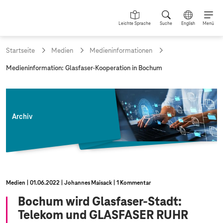
Leichte Sprache
Suche
English
Menü
Startseite
Medien
Medieninformationen
a
Medieninformation: Glasfaser-Kooperation in Bochum
k
t
u
e
l
Archiv
l
e
S
e
i
t
e
Medien
01.06.2022
Johannes Maisack
1 Kommentar
:
Bochum wird Glasfaser-Stadt:
Telekom und GLASFASER RUHR