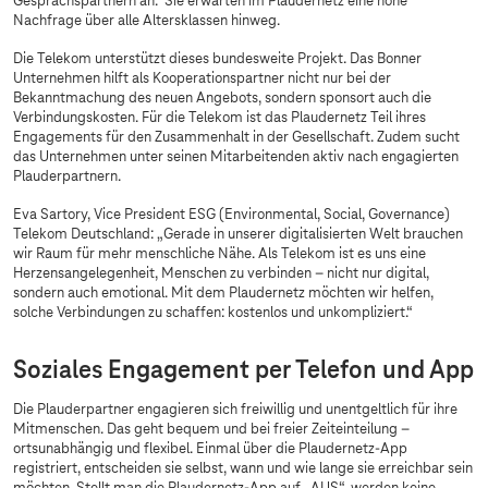
Gesprächspartnern an. Sie erwarten im Plaudernetz eine hohe
Nachfrage über alle Altersklassen hinweg.
Die Telekom unterstützt dieses bundesweite Projekt. Das Bonner
Unternehmen hilft als Kooperationspartner nicht nur bei der
Bekanntmachung des neuen Angebots, sondern sponsort auch die
Verbindungskosten. Für die Telekom ist das Plaudernetz Teil ihres
Engagements für den Zusammenhalt in der Gesellschaft. Zudem sucht
das Unternehmen unter seinen Mitarbeitenden aktiv nach engagierten
Plauderpartnern.
Eva Sartory, Vice President ESG (Environmental, Social, Governance)
Telekom Deutschland: „Gerade in unserer digitalisierten Welt brauchen
wir Raum für mehr menschliche Nähe. Als Telekom ist es uns eine
Herzensangelegenheit, Menschen zu verbinden – nicht nur digital,
sondern auch emotional. Mit dem Plaudernetz möchten wir helfen,
solche Verbindungen zu schaffen: kostenlos und unkompliziert.“
Soziales Engagement per Telefon und App
Die Plauderpartner engagieren sich freiwillig und unentgeltlich für ihre
Mitmenschen. Das geht bequem und bei freier Zeiteinteilung –
ortsunabhängig und flexibel. Einmal über die Plaudernetz-App
registriert, entscheiden sie selbst, wann und wie lange sie erreichbar sein