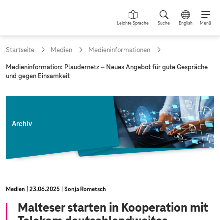
Leichte Sprache
Suche
English
Menü
Startseite
Medien
Medieninformationen
a
Medieninformation: Plaudernetz – Neues Angebot für gute Gespräche
k
und gegen Einsamkeit
t
u
e
l
l
Archiv
e
S
e
i
t
e
:
Medien
23.06.2025
Sonja Rometsch
Malteser starten in Kooperation mit