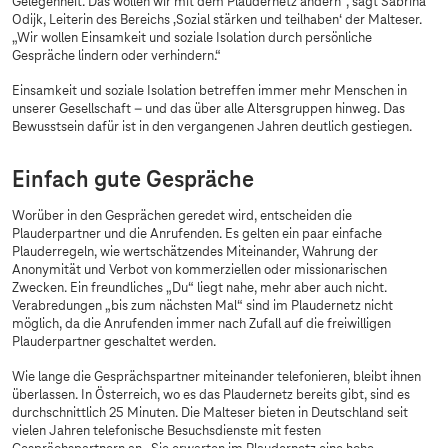
Gelegenheit. Das wollen wir mit dem Plaudernetz ändern“, sagt Sabrina
Odijk, Leiterin des Bereichs ‚Sozial stärken und teilhaben‘ der Malteser.
„Wir wollen Einsamkeit und soziale Isolation durch persönliche
Gespräche lindern oder verhindern.“
Einsamkeit und soziale Isolation betreffen immer mehr Menschen in
unserer Gesellschaft – und das über alle Altersgruppen hinweg. Das
Bewusstsein dafür ist in den vergangenen Jahren deutlich gestiegen.
Einfach gute Gespräche
Worüber in den Gesprächen geredet wird, entscheiden die
Plauderpartner und die Anrufenden. Es gelten ein paar einfache
Plauderregeln, wie wertschätzendes Miteinander, Wahrung der
Anonymität und Verbot von kommerziellen oder missionarischen
Zwecken. Ein freundliches „Du“ liegt nahe, mehr aber auch nicht.
Verabredungen „bis zum nächsten Mal“ sind im Plaudernetz nicht
möglich, da die Anrufenden immer nach Zufall auf die freiwilligen
Plauderpartner geschaltet werden.
Wie lange die Gesprächspartner miteinander telefonieren, bleibt ihnen
überlassen. In Österreich, wo es das Plaudernetz bereits gibt, sind es
durchschnittlich 25 Minuten. Die Malteser bieten in Deutschland seit
vielen Jahren telefonische Besuchsdienste mit festen