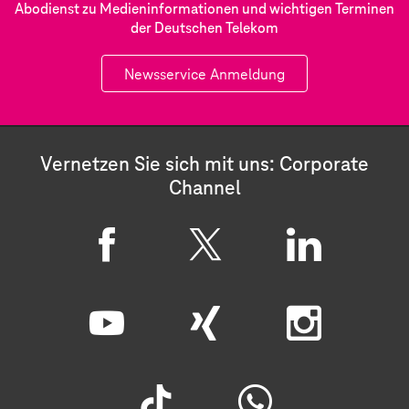
Abodienst zu Medieninformationen und wichtigen Terminen
der Deutschen Telekom
Newsservice Anmeldung
Vernetzen Sie sich mit uns: Corporate
Channel
F
X
L
a
i
c
n
Y
X
I
e
k
o
i
n