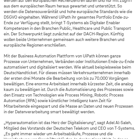
werden auf den europäischen Rechenzentren laufen und nur mit Zugriff
aus dem europäischen Raum heraus gewartet und unterstützt. So
werden die Datensouveränität und hohe europäische Standards wie die
DSGVO eingehalten. Während UiPath ihr gesamtes Portfolio Ende-zu-
Ende zur Verfügung stellt, bringt
T-Systems
als Digitaler Enabler
Kompetenzen in den Branchen Public, Healthcare und Public Transport
ein. Der Schwerpunkt liegt zunächst auf der DACH-Region. Künftig
wollen beide Unternehmen gemeinsam auch weitere Branchen und
europäische Regionen erschließen.
Mit der Business Automation Plattform von UiPath können ganze
Prozesse von Unternehmen, Verbänden oder Institutionen Ende-zu-Ende
automatisiert und digitalisiert werden. Wie aktuell beispielsweise beim
Deutschlandticket. Für dieses müssen Verkehrsunternehmen innerhalb
der ersten drei Monate die Bearbeitung von bis zu 70.000 Vorgängen
bewältigen. Eine enorme Arbeitslast innerhalb kürzester Zeit, die analog
kaum zu bewältigen ist. Durch die Automatisierung des Prozesses sowie
den Einsatz von Technologien wie Process Mining, Robotic Process
Automation (RPA) sowie künstlicher Intelligenz kann Zeit für
Mitarbeitende eingespart und die Masse an Daten und neuen Prozessen
in der Datenverarbeitung smart bewältigt werden.
„Hyperautomation ist das Herz der Digitalisierung“, sagt Adel Al-Saleh,
Mitglied des Vorstands der Deutschen Telekom und CEO von
T-Systems
.
„Es geht immer wieder um Arbeitsabläufe, Prozesse und die