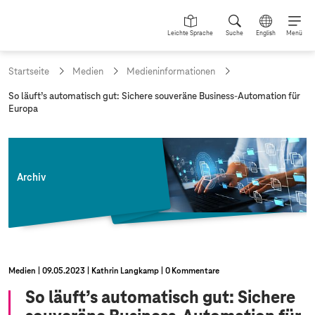
Leichte Sprache
Suche
English
Menü
Startseite
Medien
Medieninformationen
a
So läuft’s automatisch gut: Sichere souveräne Business-Automation für
k
Europa
t
u
e
l
l
Archiv
e
S
e
i
t
e
:
Medien
09.05.2023
Kathrin Langkamp
0 Kommentare
So läuft’s automatisch gut: Sichere