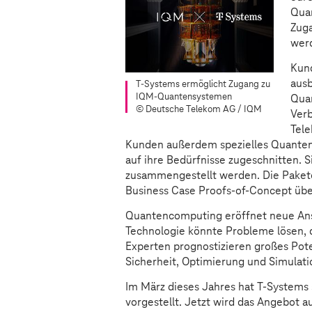
Qua
Zug
wer
Kun
aus
T-Systems
ermöglicht Zugang zu
IQM-Quantensystemen
Quan
© Deutsche Telekom AG / IQM
Verb
Tele
Kunden außerdem spezielles Quanten
auf ihre Bedürfnisse zugeschnitten. 
zusammengestellt werden. Die Pakete
Business Case Proofs-of-Concept üb
Quantencomputing eröffnet neue Ansä
Technologie könnte Probleme lösen, 
Experten prognostizieren großes Pote
Sicherheit, Optimierung und Simulati
Im März dieses Jahres hat
T-Systems
vorgestellt. Jetzt wird das Angebot 