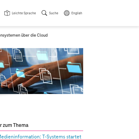
Leichte Sprache
Suche
English
nsystemen über die Cloud
r zum Thema
edieninformation:
T-Systems
startet