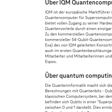
Über IQM Quantencomp
IQM ist der europäische Marktführer
Quantencomputer für Supercomputing
bietet vollen Zugang zu seiner Hardw
Quantenvorteile durch einen einziga
Zu den kommerziellen Quantencomput
kommerzieller 54-Qubit-Quantencom
Exa) des von IQM geleiteten Konsort
auch im ersten Quantenbeschleuniger
Mitarbeiter und Mitarbeiterinnen und
Espoo.
Über quantum computi
Die Quanteninformatik macht sich d
Berechnungen mit Quantenbits - Qubi
klassischen Computersystem, bei dem 
befinden sich Qubits in einer "Superp
zwischen 0 und 1 darstellt. Dies ermö