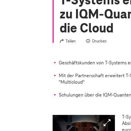
T-Systems
e
zu IQM-Qua
die Cloud
Teilen
Drucken
Geschäftskunden von
T-Systems
e
Mit d
er Partnerschaft erweitert
T-
"Multicloud"
Schulungen über die IQM-Quanteni
T-S
Absi
euro