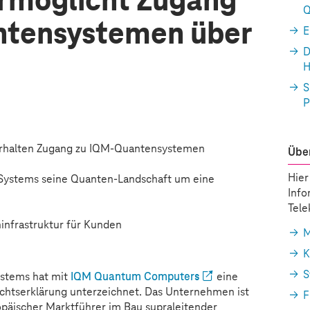
rmöglicht Zugang
Q
ntensystemen über
E
D
H
S
P
rhalten Zugang zu IQM-Quantensystemen
Über
Hier
Systems
seine Quanten-Landschaft um eine
Info
Tel
nfrastruktur für Kunden
M
K
S
ystems
hat mit
IQM Quantum Computers
eine
chtserklärung unterzeichnet. Das Unternehmen ist
F
päischer Marktführer im Bau supraleitender