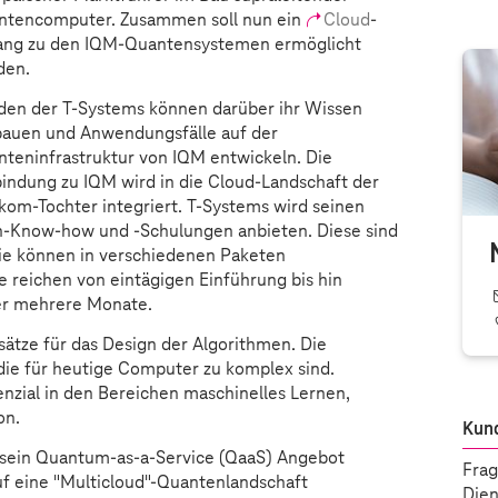
ntencomputer. Zusammen soll nun ein
Cloud
-
ang zu den IQM-Quantensystemen ermöglicht
den.
den der
T-Systems
können darüber ihr Wissen
bauen und Anwendungsfälle auf der
teninfrastruktur von IQM entwickeln. Die
indung zu IQM wird in die Cloud-Landschaft der
kom-Tochter integriert.
T-Systems
wird seinen
-Know-how und -Schulungen anbieten. Diese sind
Sie können in verschiedenen Paketen
 reichen von eintägigen Einführung bis hin
er mehrere Monate.
tze für das Design der Algorithmen. Die
die für heutige Computer zu komplex sind.
nzial in den Bereichen maschinelles Lernen,
on.
Kun
sein Quantum-as-a-Service (QaaS) Angebot
Frag
auf eine "Multicloud"-Quantenlandschaft
Dien