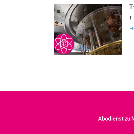
T
T
Abodienst zu 