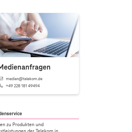
Medienanfragen
medien@telekom.de
+49 228 181 49494
denservice
en zu Produkten und
stleistungen der Telekom in