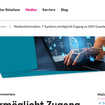
tor Relations
Medien
Karriere
Blog
aktiv:
a
onen
Medieninformation:
T-Systems
ermöglicht Zugang zu IQM-Quante
k
t
u
e
l
l
e
S
e
i
t
e
:
Meh
ommentare
M