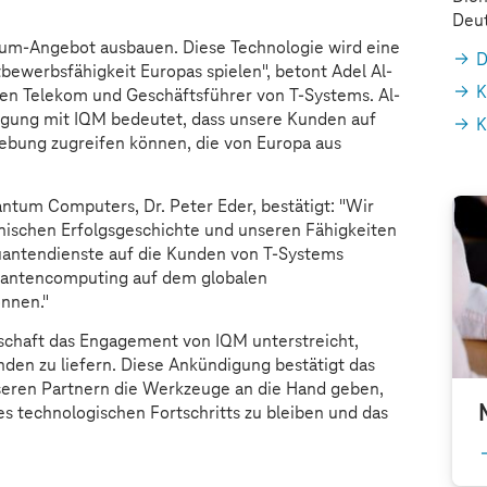
Deut
ntum-Angebot ausbauen. Diese Technologie wird eine
D
tbewerbsfähigkeit Europas spielen", betont Adel Al-
K
hen Telekom und Geschäftsführer von
T-Systems
. Al-
digung mit IQM bedeutet, dass unsere Kunden auf
K
ebung zugreifen können, die von Europa aus
ntum Computers, Dr. Peter Eder, bestätigt: "Wir
hnischen Erfolgsgeschichte und unseren Fähigkeiten
uantendienste auf die Kunden von
T-Systems
uantencomputing auf dem globalen
nnen."
erschaft das Engagement von IQM unterstreicht,
den zu liefern. Diese Ankündigung bestätigt das
eren Partnern die Werkzeuge an die Hand geben,
es technologischen Fortschritts zu bleiben und das