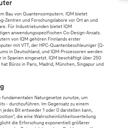
uter
 im Bau von Quantencomputern. IQM bietet
-Zentren und Forschungslabore vor Ort an und
are. Für Industriekunden bietet IQM
rtigen anwendungsspezifischen Co-Design-Ansatz.
ern von IQM gehören Finnlands erster
puter mit VTT, der HPC-Quantenbeschleuniger (Q-
iums in Deutschland, und IQM-Prozessoren werden
 in Spanien eingesetzt. IQM beschäftigt über 250
 hat Büros in Paris, Madrid, München, Singapur und
ng
ie fundamentalen Naturgesetze zunutze, um
ts - durchzuführen. Im Gegensatz zu einem
jedes Bit entweder 1 oder 0 darstellen kann,
osition", die eine Wahrscheinlichkeitsverteilung
glicht die Erforschung exponentiell größerer