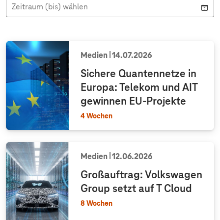
y
e
h
h
Zeitraum (bis) wählen
p
n
t
t
Medien
14.07.2026
Sichere Quantennetze in
Europa: Telekom und AIT
gewinnen EU-Projekte
4 Wochen
Medien
12.06.2026
Großauftrag: Volkswagen
Group setzt auf T Cloud
8 Wochen