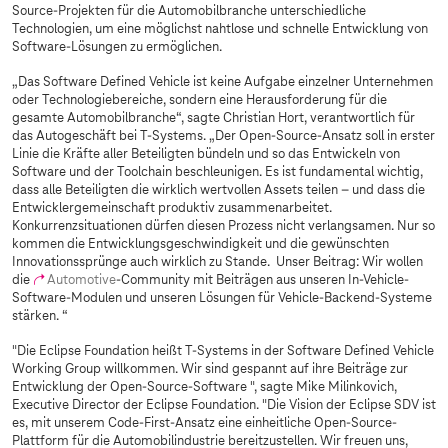
Source-Projekten für die Automobilbranche unterschiedliche
Technologien, um eine möglichst nahtlose und schnelle Entwicklung von
Software-Lösungen zu ermöglichen.
„Das Software Defined Vehicle ist keine Aufgabe einzelner Unternehmen
oder Technologiebereiche, sondern eine Herausforderung für die
gesamte Automobilbranche“, sagte Christian Hort, verantwortlich für
das Autogeschäft bei
T-Systems
. „Der Open-Source-Ansatz soll in erster
Linie die Kräfte aller Beteiligten bündeln und so das Entwickeln von
Software und der Toolchain beschleunigen. Es ist fundamental wichtig,
dass alle Beteiligten die wirklich wertvollen Assets teilen – und dass die
Entwicklergemeinschaft produktiv zusammenarbeitet.
Konkurrenzsituationen dürfen diesen Prozess nicht verlangsamen. Nur so
kommen die Entwicklungsgeschwindigkeit und die gewünschten
Innovationssprünge auch wirklich zu Stande. Unser Beitrag: Wir wollen
die
Automotive
-Community mit Beiträgen aus unseren In-Vehicle-
Software-Modulen und unseren Lösungen für Vehicle-Backend-Systeme
stärken. “
"Die Eclipse Foundation heißt
T-Systems
in der Software Defined Vehicle
Working Group willkommen. Wir sind gespannt auf ihre Beiträge zur
Entwicklung der Open-Source-Software ", sagte Mike Milinkovich,
Executive Director der Eclipse Foundation. "Die Vision der Eclipse SDV ist
es, mit unserem Code-First-Ansatz eine einheitliche Open-Source-
Plattform für die Automobilindustrie bereitzustellen. Wir freuen uns,