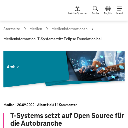
Leichte Sprache
Suche
English
Menü
Startseite
Medien
Medieninformationen
a
Medieninformation:
T-Systems
tritt Eclipse Foundation bei
k
t
u
e
l
Archiv
l
e
S
e
i
t
e
Medien
20.09.2022
Albert Hold
1 Kommentar
:
T-Systems
setzt auf Open Source für
die Autobranche