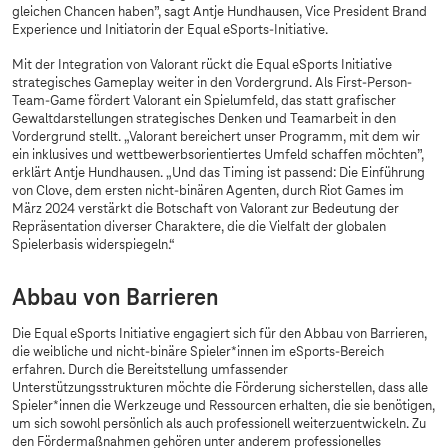
gleichen Chancen haben”, sagt Antje Hundhausen, Vice President Brand
Experience und Initiatorin der Equal eSports-Initiative.
Mit der Integration von Valorant rückt die Equal eSports Initiative
strategisches Gameplay weiter in den Vordergrund. Als First-Person-
Team-Game fördert Valorant ein Spielumfeld, das statt grafischer
Gewaltdarstellungen strategisches Denken und Teamarbeit in den
Vordergrund stellt. „Valorant bereichert unser Programm, mit dem wir
ein inklusives und wettbewerbsorientiertes Umfeld schaffen möchten”,
erklärt Antje Hundhausen. „Und das Timing ist passend: Die Einführung
von Clove, dem ersten nicht-binären Agenten, durch Riot Games im
März 2024 verstärkt die Botschaft von Valorant zur Bedeutung der
Repräsentation diverser Charaktere, die die Vielfalt der globalen
Spielerbasis widerspiegeln.“
Abbau von Barrieren
Die Equal eSports Initiative engagiert sich für den Abbau von Barrieren,
die weibliche und nicht-binäre Spieler*innen im eSports-Bereich
erfahren. Durch die Bereitstellung umfassender
Unterstützungsstrukturen möchte die Förderung sicherstellen, dass alle
Spieler*innen die Werkzeuge und Ressourcen erhalten, die sie benötigen,
um sich sowohl persönlich als auch professionell weiterzuentwickeln. Zu
den Fördermaßnahmen gehören unter anderem professionelles