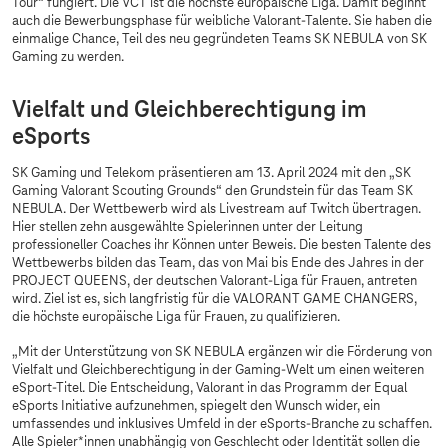
Tour“ fungiert. Die VCT ist die höchste europäische Liga. Damit beginnt
auch die Bewerbungsphase für weibliche Valorant-Talente. Sie haben die
einmalige Chance, Teil des neu gegründeten Teams SK NEBULA von SK
Gaming zu werden.
Vielfalt und Gleichberechtigung im
eSports
SK Gaming und Telekom präsentieren am 13. April 2024 mit den „SK
Gaming Valorant Scouting Grounds“ den Grundstein für das Team SK
NEBULA. Der Wettbewerb wird als Livestream auf Twitch übertragen.
Hier stellen zehn ausgewählte Spielerinnen unter der Leitung
professioneller Coaches ihr Können unter Beweis. Die besten Talente des
Wettbewerbs bilden das Team, das von Mai bis Ende des Jahres in der
PROJECT QUEENS, der deutschen Valorant-Liga für Frauen, antreten
wird. Ziel ist es, sich langfristig für die VALORANT GAME CHANGERS,
die höchste europäische Liga für Frauen, zu qualifizieren.
„Mit der Unterstützung von SK NEBULA ergänzen wir die Förderung von
Vielfalt und Gleichberechtigung in der Gaming-Welt um einen weiteren
eSport-Titel. Die Entscheidung, Valorant in das Programm der Equal
eSports Initiative aufzunehmen, spiegelt den Wunsch wider, ein
umfassendes und inklusives Umfeld in der eSports-Branche zu schaffen.
Alle Spieler*innen unabhängig von Geschlecht oder Identität sollen die