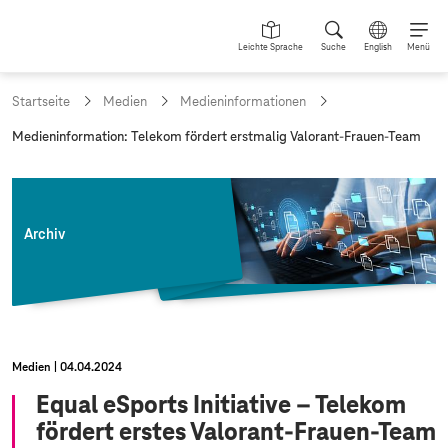
Leichte Sprache
Suche
English
Menü
Startseite
Medien
Medieninformationen
a
Medieninformation: Telekom fördert erstmalig Valorant-Frauen-Team
k
t
u
e
l
Archiv
l
e
S
e
i
t
e
Medien
04.04.2024
:
Equal eSports Initiative – Telekom
fördert erstes Valorant-Frauen-Team