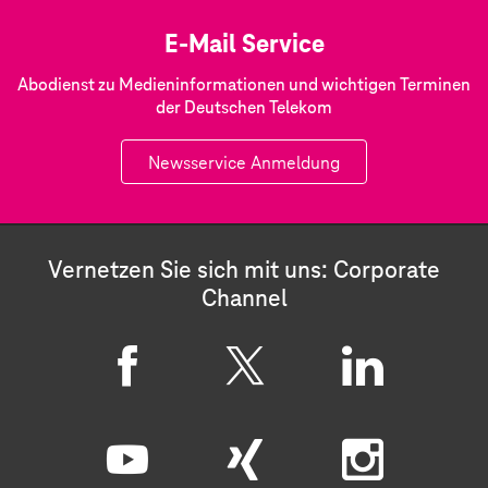
E-Mail Service
Abodienst zu Medieninformationen und wichtigen Terminen
der Deutschen Telekom
Newsservice Anmeldung
Vernetzen Sie sich mit uns: Corporate
Channel
F
X
L
a
i
c
n