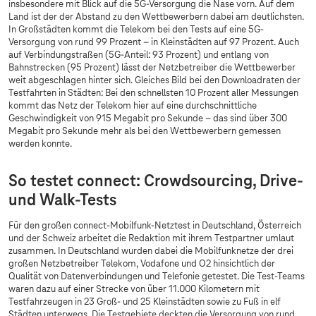
insbesondere mit Blick auf die 5G-Versorgung die Nase vorn. Auf dem
Land ist der der Abstand zu den Wettbewerbern dabei am deutlichsten.
In Großstädten kommt die Telekom bei den Tests auf eine 5G-
Versorgung von rund 99 Prozent – in Kleinstädten auf 97 Prozent. Auch
auf Verbindungstraßen (5G-Anteil: 93 Prozent) und entlang von
Bahnstrecken (95 Prozent) lässt der Netzbetreiber die Wettbewerber
weit abgeschlagen hinter sich. Gleiches Bild bei den Downloadraten der
Testfahrten in Städten: Bei den schnellsten 10 Prozent aller Messungen
kommt das Netz der Telekom hier auf eine durchschnittliche
Geschwindigkeit von 915 Megabit pro Sekunde – das sind über 300
Megabit pro Sekunde mehr als bei den Wettbewerbern gemessen
werden konnte.
So testet connect: Crowdsourcing, Drive-
und Walk-Tests
Für den großen connect-Mobilfunk-Netztest in Deutschland, Österreich
und der Schweiz arbeitet die Redaktion mit ihrem Testpartner umlaut
zusammen. In Deutschland wurden dabei die Mobilfunknetze der drei
großen Netzbetreiber Telekom, Vodafone und O2 hinsichtlich der
Qualität von Datenverbindungen und Telefonie getestet. Die Test-Teams
waren dazu auf einer Strecke von über 11.000 Kilometern mit
Testfahrzeugen in 23 Groß- und 25 Kleinstädten sowie zu Fuß in elf
Städten unterwegs. Die Testgebiete deckten die Versorgung von rund