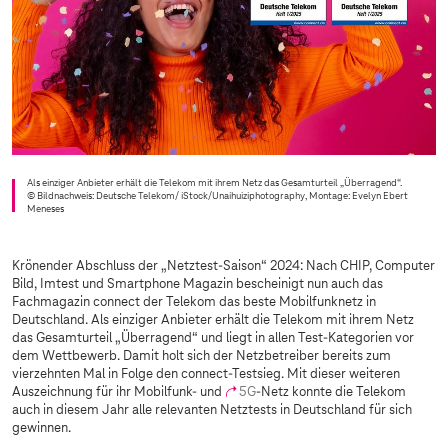
Als einziger Anbieter erhält die Telekom mit ihrem Netz das Gesamturteil „Überragend“.
© Bildnachweis: Deutsche Telekom/ iStock/Unaihuiziphotography, Montage: Evelyn Ebert
Meneses
Krönender Abschluss der „Netztest-Saison“ 2024: Nach CHIP, Computer
Bild, Imtest und Smartphone Magazin bescheinigt nun auch das
Fachmagazin connect der Telekom das beste Mobilfunknetz in
Deutschland. Als einziger Anbieter erhält die Telekom mit ihrem Netz
das Gesamturteil „Überragend“ und liegt in allen Test-Kategorien vor
dem Wettbewerb. Damit holt sich der Netzbetreiber bereits zum
vierzehnten Mal in Folge den connect-Testsieg. Mit dieser weiteren
Auszeichnung für ihr Mobilfunk- und
5G
-Netz konnte die Telekom
auch in diesem Jahr alle relevanten Netztests in Deutschland für sich
gewinnen.