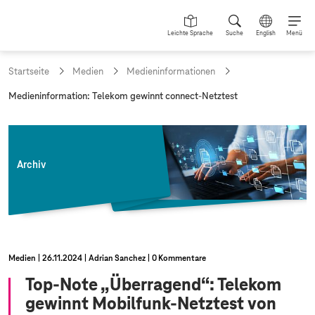
Leichte Sprache
Suche
English
Menü
Startseite
Medien
Medieninformationen
a
Medieninformation: Telekom gewinnt connect-Netztest
k
t
u
e
l
Archiv
l
e
S
e
i
t
e
Medien
26.11.2024
Adrian Sanchez
0 Kommentare
:
Top-Note „Überragend“: Telekom
gewinnt Mobilfunk-Netztest von