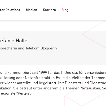
tor Relations
Medien
Karriere
Blog
aktiv:
tefanie Halle
sprecherin und Telekom Bloggerin
F
a
c
e
et und kommuniziert seit 1999 für das T. Und das für verschied
b
alisierung oder Netzinfrastruktur: Es ist die Vielfalt der Them
o
r wieder antreibt und begeistert. Mit Dienstsitz und Dienstruc
o
ation. Sie betreut unter anderem die Themen Netzausbau, Se
k
regionale "Perlen".