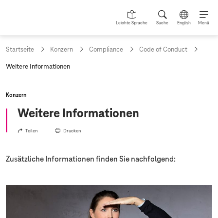
Leichte Sprache
Suche
English
Menü
Startseite
Konzern
Compliance
Code of Conduct
a
Weitere Informationen
k
t
u
Konzern
e
l
Weitere Informationen
l
e
Teilen
Drucken
S
e
i
Zusätzliche Informationen finden Sie nachfolgend:
t
e
: