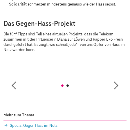
Solidarität schmerzen mindestens genauso wie der Hass selbst.
Das Gegen-Hass-Projekt
Die fünf Tipps sind Teil eines aktuellen Projekts, dass die Telekom
zusammen mit der Influencerin Diana zur Löwen und Rapper Eko Fresh
durchgeführt hat. Es zeigt, wie schnell jede*r von uns Opfer von Hass im
Netz werden kann.
Sorry, diesen Inhalt dürfen wir aufgrund Ihrer
Cookie-Einstellungen nicht anzeigen.
Bitte aktivieren Sie in Ihren
Einstellungen
„Marketing durch Partner“.
Mehr zum Thema
Special Gegen Hass im Netz