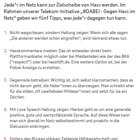
Jede*r im Netz kann zur Zielscheibe von Hass werden. Im
Rahmen unserer Telekom-Initiative „#DABEI - Gegen Hass im
Netz“ geben wir fünf Tipps, was jede*r dagegen tun kann.
Nicht wegschauen, sondern Haltung zeigen: Wenn sich alle sagen
„Die anderen werden schon eingreifen“, wird niemand etwas tun.
Hasskommentare melden: Das ist entweder direkt beim
Plattformanbieter möglich oder bei Meldestellen wie der des BKA
(“respect!”) oder bei hasshilft.de. Eine weitere Option ist, bei der
Polizei Anzeige zu erstatten.
Gegenrede betreiben: Wichtig ist, sich selbst klarzumachen, dass es
nicht darum geht, die Hater*innen zu überzeugen. Man schreibt eher
für die stillen, oft zweifelnden Mitleser*innen und setzt für sie ein
Zeichen.
Mit Love Speech Haltung zeigen: Hierbei geht es um eine generelle
positive, gute und wertschätzende Sprache. Auf diese Weise kann
man sich überall im Netz selbstbestimmt und proaktiv in die
Diskussion einbringen.
Opfern den Rücken stärken: Fehlende Hilfsbereitschaft und