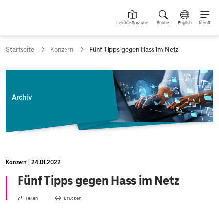
Leichte Sprache
Suche
English
Menü
a
Startseite
Konzern
Fünf Tipps gegen Hass im Netz
k
t
u
e
l
Archiv
l
e
S
e
i
t
e
Konzern
24.01.2022
:
Fünf Tipps gegen Hass im Netz
Teilen
Drucken