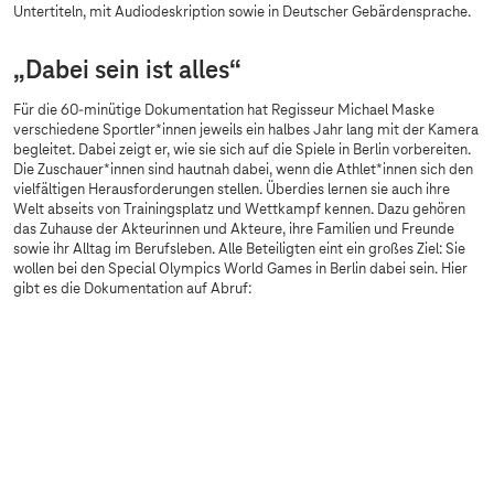
Untertiteln, mit Audiodeskription sowie in Deutscher Gebärdensprache.
„Dabei sein ist alles“
Für die 60-minütige Dokumentation hat Regisseur Michael Maske
verschiedene Sportler*innen jeweils ein halbes Jahr lang mit der Kamera
begleitet. Dabei zeigt er, wie sie sich auf die Spiele in Berlin vorbereiten.
Die Zuschauer*innen sind hautnah dabei, wenn die Athlet*innen sich den
vielfältigen Herausforderungen stellen. Überdies lernen sie auch ihre
Welt abseits von Trainingsplatz und Wettkampf kennen. Dazu gehören
das Zuhause der Akteurinnen und Akteure, ihre Familien und Freunde
sowie ihr Alltag im Berufsleben. Alle Beteiligten eint ein großes Ziel: Sie
wollen bei den Special Olympics World Games in Berlin dabei sein. Hier
gibt es die Dokumentation auf Abruf:
Sorry, diesen Inhalt dürfen wir aufgrund Ihrer
Cookie-Einstellungen nicht anzeigen.
Bitte aktivieren Sie in Ihren
Einstellungen
„Marketing durch Partner“.