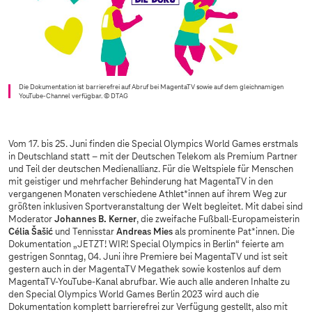
Die Dokumentation ist barrierefrei auf Abruf bei MagentaTV sowie auf dem gleichnamigen
YouTube-Channel verfügbar.
© DTAG
Vom 17. bis 25. Juni finden die Special Olympics World Games erstmals
in Deutschland statt – mit der Deutschen Telekom als Premium Partner
und Teil der deutschen Medienallianz. Für die Weltspiele für Menschen
mit geistiger und mehrfacher Behinderung hat MagentaTV in den
vergangenen Monaten verschiedene Athlet*innen auf ihrem Weg zur
größten inklusiven Sportveranstaltung der Welt begleitet. Mit dabei sind
Moderator
Johannes B. Kerner
, die zweifache Fußball-Europameisterin
Célia Šašić
und Tennisstar
Andreas Mies
als prominente Pat*innen. Die
Dokumentation „JETZT! WIR! Special Olympics in Berlin“ feierte am
gestrigen Sonntag, 04. Juni ihre Premiere bei MagentaTV und ist seit
gestern auch in der MagentaTV Megathek sowie kostenlos auf dem
MagentaTV-YouTube-Kanal abrufbar. Wie auch alle anderen Inhalte zu
den Special Olympics World Games Berlin 2023 wird auch die
Dokumentation komplett barrierefrei zur Verfügung gestellt, also mit