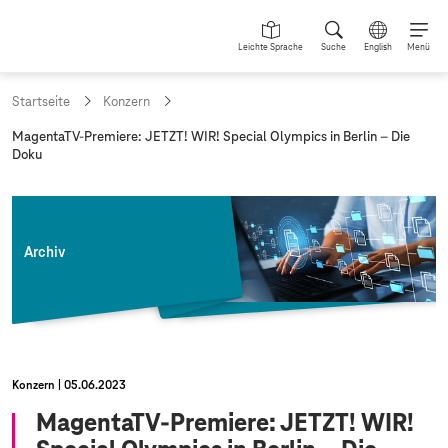
Leichte Sprache
Suche
English
Menü
Startseite
Konzern
a
MagentaTV-Premiere: JETZT! WIR! Special Olympics in Berlin – Die
k
Doku
t
u
e
l
l
Archiv
e
S
e
i
t
e
:
Konzern
05.06.2023
MagentaTV-Premiere: JETZT! WIR!